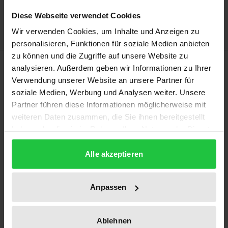
Hinweise zu Versandkosten
Diese Webseite verwendet Cookies
Wir verwenden Cookies, um Inhalte und Anzeigen zu
personalisieren, Funktionen für soziale Medien anbieten
zu können und die Zugriffe auf unsere Website zu
Beschreibung
analysieren. Außerdem geben wir Informationen zu Ihrer
Verwendung unserer Website an unsere Partner für
soziale Medien, Werbung und Analysen weiter. Unsere
Kann und darf es Lobbying gegenüber Richter:innen
Partner führen diese Informationen möglicherweise mit
geben? Die empirische und rechtswissenschaftliche
weiteren Daten zusammen, die Sie ihnen bereitgestellt
Forschungsarbeit bietet einen Einblick in die wenig
haben oder die sie im Rahmen Ihrer Nutzung der Dienste
erforschte Thematik der Interessenrepräsentation
gesammelt haben.
gegenüber der deutschen Judikative. Mittels
Alle akzeptieren
qualitativer Datenerhebung werden mögliche und
tatsächliche Formen richterbezogenen Lobbyings
Anpassen
identifiziert und im Anschluss verfassungsrechtlich
untersucht: Stellt insbesondere die richterliche
Ablehnen
Unabhängigkeit eine wirksame Schranke für