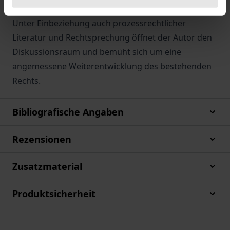
grundrechtsbewährte Interessenvertretung dar?
Unter Einbeziehung auch prozessrechtlicher
Literatur und Rechtsprechung öffnet der Autor den
Diskussionsraum und bemüht sich um eine
angemessene Weiterentwicklung des bestehenden
Rechts.
Bibliografische Angaben
Rezensionen
Zusatzmaterial
Produktsicherheit