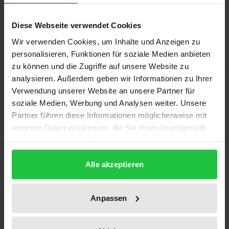
In den Warenkorb
Zur Wunschliste hinzufügen
Diese Webseite verwendet Cookies
Hinweise zu Versandkosten
Wir verwenden Cookies, um Inhalte und Anzeigen zu
personalisieren, Funktionen für soziale Medien anbieten
zu können und die Zugriffe auf unsere Website zu
analysieren. Außerdem geben wir Informationen zu Ihrer
Beschreibung
Verwendung unserer Website an unsere Partner für
soziale Medien, Werbung und Analysen weiter. Unsere
Wie leistet die UNESCO mit ihren Konzepten zur
Partner führen diese Informationen möglicherweise mit
Informations- und Wissensgesellschaft einen
weiteren Daten zusammen, die Sie ihnen bereitgestellt
haben oder die sie im Rahmen Ihrer Nutzung der Dienste
Beitrag zur Internet Governance und ist dieses
gesammelt haben.
Handeln von völkerrechtlicher Relevanz? In der
Alle akzeptieren
Abhandlung werden ausgewählte UNESCO-
Instrumente aus menschenrechtlicher Sicht
bewertet und anhand innovativer Ansätze zur
Anpassen
rechtlichen Erfassung von Governance-
Phänomenen beleuchtet. Dabei geht es auch um die