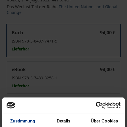
Das Werk ist Teil der Reihe
The United Nations and Global
Change
UNESCO und Internet Governance
Buch
94,00 €
ISBN 978-3-8487-7471-5
Lieferbar
UNESCO und Internet Governance
eBook
94,00 €
ISBN 978-3-7489-3258-1
Lieferbar
Preisangaben inkl. MwSt. Abhängig von der Lieferadresse
kann die MwSt. an der Kasse variieren.
Zustimmung
Details
Über Cookies