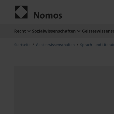
Zum Inhalt springen
Recht
Sozialwissenschaften
Geisteswissens
Startseite
/
Geisteswissenschaften
/
Sprach- und Litera