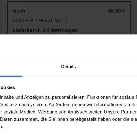
Buch
68,00 €
ISBN 978-3-96821-582-2
Lieferbar in 3-5 Werktagen
Preisangaben inkl. MwSt. Abhängig von der Lieferadresse kann
Details
In den Warenkorb
Zur Wunschliste hinzufü
Hinweise zu Versandkosten
Cookies
nhalte und Anzeigen zu personalisieren, Funktionen für soziale
Website zu analysieren. Außerdem geben wir Informationen zu I
bliografische Angaben
Rezensionen
r soziale Medien, Werbung und Analysen weiter. Unsere Partner
 Daten zusammen, die Sie ihnen bereitgestellt haben oder die s
n.
ner Wiederkehr geht indessen immer ein Verschwinden vora