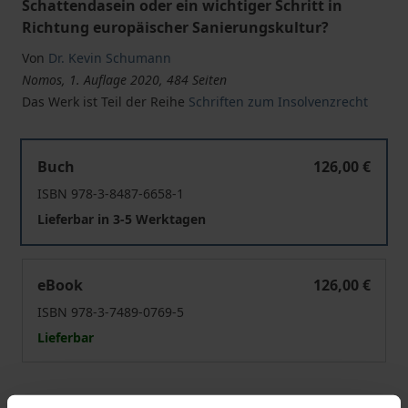
Schattendasein oder ein wichtiger Schritt in
Richtung europäischer Sanierungskultur?
Von
Dr. Kevin Schumann
Nomos, 1. Auflage 2020, 484 Seiten
Das Werk ist Teil der Reihe
Schriften zum Insolvenzrecht
Virtuelle Sekundärinsolvenzverfahren im europäischen 
Buch
126,00 €
ISBN 978-3-8487-6658-1
Lieferbar in 3-5 Werktagen
Virtuelle Sekundärinsolvenzverfahren im europäischen 
eBook
126,00 €
ISBN 978-3-7489-0769-5
Lieferbar
Preisangaben inkl. MwSt. Abhängig von der Lieferadresse