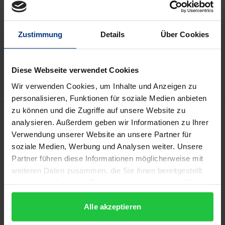
kann die MwSt. an der Kasse variieren.
In den Warenkorb
Zustimmung
Details
Über Cookies
Zur Wunschliste hinzufügen
Hinweise zu Versandkosten
Diese Webseite verwendet Cookies
Wir verwenden Cookies, um Inhalte und Anzeigen zu
personalisieren, Funktionen für soziale Medien anbieten
zu können und die Zugriffe auf unsere Website zu
Beschreibung
analysieren. Außerdem geben wir Informationen zu Ihrer
Verwendung unserer Website an unsere Partner für
Auch das Flaggschiff europäischer
soziale Medien, Werbung und Analysen weiter. Unsere
Insolvenzgesetzgebung, die EUInsVO, konnte sich
Partner führen diese Informationen möglicherweise mit
weiteren Daten zusammen, die Sie ihnen bereitgestellt
den Bestrebungen des Unionsgesetzgebers zur
haben oder die sie im Rahmen Ihrer Nutzung der Dienste
Etablierung einer europäischen „Sanierungskultur“
gesammelt haben.
nicht verschließen. Die Untersuchung beschäftigt
Alle akzeptieren
sich mit der im Zuge dieser Entwicklung neu