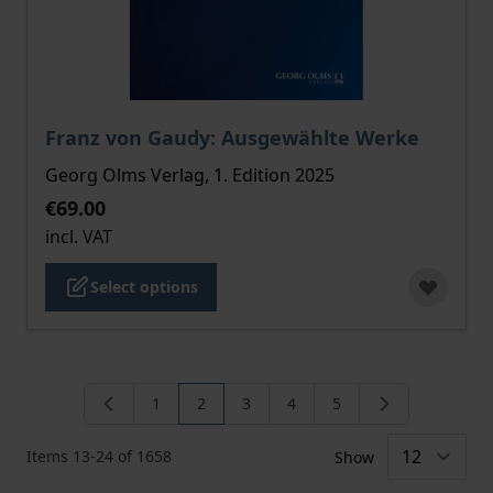
The price depends on the options chosen on the pro
Franz von Gaudy: Ausgewählte Werke
Georg Olms Verlag, 1. Edition 2025
€69.00
incl. VAT
Select options
1
2
3
4
5
Page
You're currently reading page
Page
Page
Page
Items
13
-
24
of
1658
Show