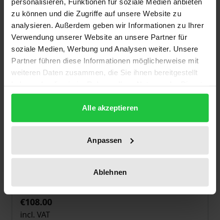
personalisieren, Funktionen für soziale Medien anbieten
zu können und die Zugriffe auf unsere Website zu
analysieren. Außerdem geben wir Informationen zu Ihrer
Verwendung unserer Website an unsere Partner für
soziale Medien, Werbung und Analysen weiter. Unsere
Partner führen diese Informationen möglicherweise mit
weiteren Daten zusammen, die Sie ihnen bereitgestellt
haben oder die sie im Rahmen Ihrer Nutzung der Dienste
gesammelt haben.
Alle akzeptieren
Anpassen
The price depends on the options chosen on the pro
Der Personalgewinnungszuschlag des
Bundes
Ablehnen
Nomos, 1. Edition 2019
€108.00
incl. VAT