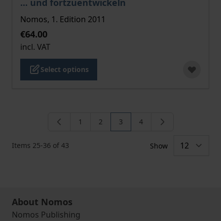
... und fortzuentwickeln
Nomos, 1. Edition 2011
€64.00
incl. VAT
Select options
1
2
3
4
Page
Page
You're currently reading page
Page
Items
25
-
36
of
43
Show
About Nomos
Nomos Publishing