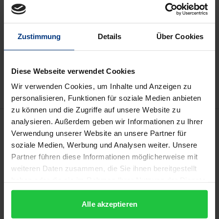
Prices include VAT. Depending on the delivery address, VAT
may vary at checkout.
Zustimmung
Details
Über Cookies
Add to Cart
Add to Wish List
Diese Webseite verwendet Cookies
Delivery cost notice
Wir verwenden Cookies, um Inhalte und Anzeigen zu
personalisieren, Funktionen für soziale Medien anbieten
zu können und die Zugriffe auf unsere Website zu
Description
analysieren. Außerdem geben wir Informationen zu Ihrer
Verwendung unserer Website an unsere Partner für
soziale Medien, Werbung und Analysen weiter. Unsere
Choosing the appropriate conflict resolution
Partner führen diese Informationen möglicherweise mit
procedure is paramount to proper and effective
weiteren Daten zusammen, die Sie ihnen bereitgestellt
conflict management. An important impetus for the
haben oder die sie im Rahmen Ihrer Nutzung der Dienste
choice of the most suitable procedure is provided by
gesammelt haben.
Alle akzeptieren
§ 278a of the ZPO (Germany’s Code of Civil