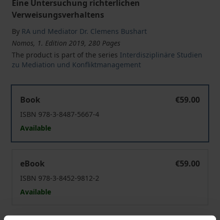
Eine Untersuchung richterlichen
Verweisungsverhaltens
By
RA und Mediator Dr. Clemens Bushart
Nomos, 1. Edition 2019, 280 Pages
The product is part of the series
Interdisziplinäre Studien
zu Mediation und Konfliktmanagement
§ 278a ZPO als Schnittstelle zwischen Gerichtsverfahre
Book
€59.00
ISBN 978-3-8487-5667-4
Available
§ 278a ZPO als Schnittstelle zwischen Gerichtsverfahre
eBook
€59.00
ISBN 978-3-8452-9812-2
Available