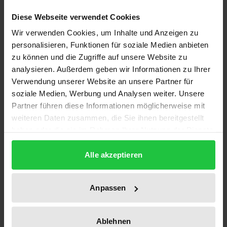
eine ausgegliederte Fußballkapitalgesellschaft nur
Diese Webseite verwendet Cookies
dann den Spielbetrieb in einer deutschen Profiliga
Wir verwenden Cookies, um Inhalte und Anzeigen zu
aufnehmen, wenn der ursprüngliche Mutterverein
personalisieren, Funktionen für soziale Medien anbieten
mehrheitlich an ihr beteiligt ist. Mit Einführung der
zu können und die Zugriffe auf unsere Website zu
Verbandsregel im Jahre 1998 intendierte der DFB
analysieren. Außerdem geben wir Informationen zu Ihrer
Verwendung unserer Website an unsere Partner für
eine ausgeglichene Wettbewerbssituation, in der
soziale Medien, Werbung und Analysen weiter. Unsere
sich selbstbestimmte Profifußballklubs
Partner führen diese Informationen möglicherweise mit
gegenüberstehen, die über die organisatorische
weiteren Daten zusammen, die Sie ihnen bereitgestellt
Verbindung zum Mutterverein den Breitensport
haben oder die sie im Rahmen Ihrer Nutzung der Dienste
nachhaltig fördern.
gesammelt haben.
Alle akzeptieren
Nun steht die 50+1-Regel mehr denn je auf dem
Prüfstand, äußern doch weite Teile der Fachliteratur
Anpassen
zunehmend juristische Bedenken, die insbesondere
auf die europäischen Grundfreiheiten und den
Ablehnen
unionsrechtlichen Kartellverbotstatbestand