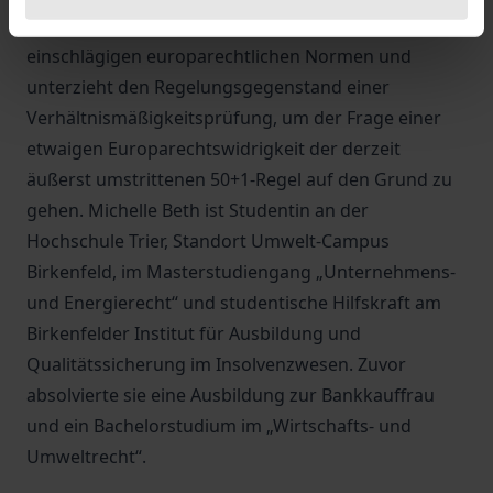
verweisen. Dieses Buch untersucht die
einschlägigen europarechtlichen Normen und
unterzieht den Regelungsgegenstand einer
Verhältnismäßigkeitsprüfung, um der Frage einer
etwaigen Europarechtswidrigkeit der derzeit
äußerst umstrittenen 50+1-Regel auf den Grund zu
gehen. Michelle Beth ist Studentin an der
Hochschule Trier, Standort Umwelt-Campus
Birkenfeld, im Masterstudiengang „Unternehmens-
und Energierecht“ und studentische Hilfskraft am
Birkenfelder Institut für Ausbildung und
Qualitätssicherung im Insolvenzwesen. Zuvor
absolvierte sie eine Ausbildung zur Bankkauffrau
und ein Bachelorstudium im „Wirtschafts- und
Umweltrecht“.