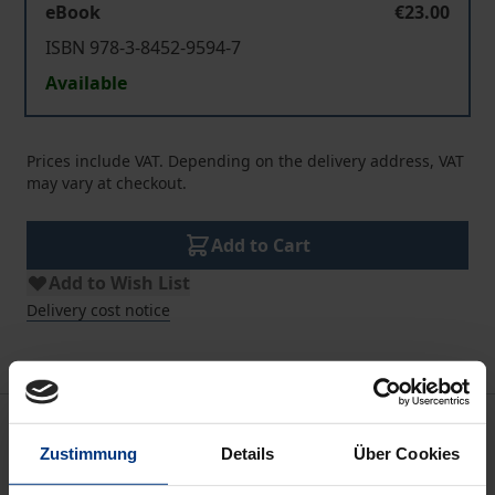
eBook
€23.00
ISBN 978-3-8452-9594-7
Available
Prices include VAT. Depending on the delivery address, VAT
may vary at checkout.
Add to Cart
Add to Wish List
Delivery cost notice
Description
Zustimmung
Details
Über Cookies
Nach dem Grundsatz der sog. „50+1-Regel“ kann