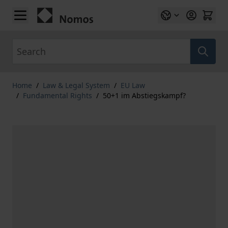
Skip to Content
Search
Home
/
Law & Legal System
/
EU Law
/
Fundamental Rights
/
50+1 im Abstiegskampf?