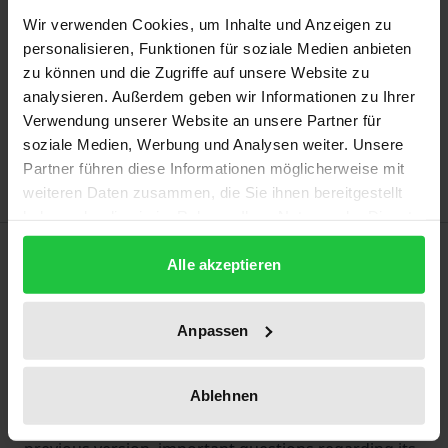
Prices include VAT. Depending on the delivery address, VAT
Wir verwenden Cookies, um Inhalte und Anzeigen zu
may vary at checkout.
personalisieren, Funktionen für soziale Medien anbieten
zu können und die Zugriffe auf unsere Website zu
Add to Cart
analysieren. Außerdem geben wir Informationen zu Ihrer
Add to Wish List
Verwendung unserer Website an unsere Partner für
soziale Medien, Werbung und Analysen weiter. Unsere
Delivery cost notice
Partner führen diese Informationen möglicherweise mit
weiteren Daten zusammen, die Sie ihnen bereitgestellt
haben oder die sie im Rahmen Ihrer Nutzung der Dienste
gesammelt haben.
Description
Alle akzeptieren
This textbook provides a detailed overview of the
Anpassen
substantial responsibilities of manufacturers as
stipulated in the restructured German Electrical and
Electronic Equipment Act (ElektroG) of 2015.
Ablehnen
The study discusses how the new act differs from its