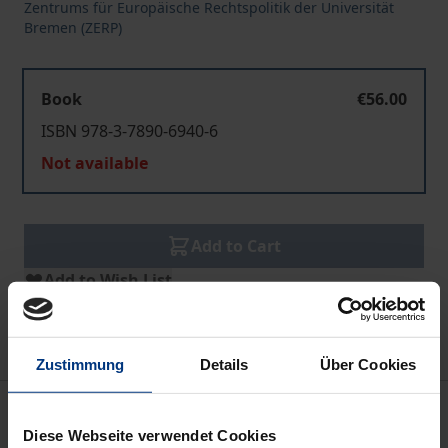
Zentrums für Europäische Rechtspolitik der Universität
Bremen (ZERP)
Book
€56.00
ISBN 978-3-7890-6940-6
Not available
Add to Cart
Add to Wish List
Delivery cost notice
Zustimmung
Details
Über Cookies
Description
Diese Webseite verwendet Cookies