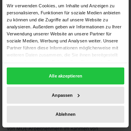
Der Beitritt von Staaten Mittel- und Osteuropas
Wir verwenden Cookies, um Inhalte und Anzeigen zu
personalisieren, Funktionen für soziale Medien anbieten
(MOE) zur Europäischen Union ist eines der
zu können und die Zugriffe auf unsere Website zu
zentralen Themen der Fortentwicklung der
analysieren. Außerdem geben wir Informationen zu Ihrer
Gemeinschaft. Nach dem Willen der Bundesrepublik
Verwendung unserer Website an unsere Partner für
soll die Möglichkeit einer Beschäftigung von MOE-
soziale Medien, Werbung und Analysen weiter. Unsere
Arbeitnehmern im Rahmen von Werkverträgen
Partner führen diese Informationen möglicherweise mit
einen Beitrag zur Vorbereitung des Beitritts leisten.
weiteren Daten zusammen, die Sie ihnen bereitgestellt
haben oder die sie im Rahmen Ihrer Nutzung der Dienste
Das Werk gibt einen umfassenden Überblick über
gesammelt haben.
die rechtlichen Rahmenbedingungen des Einsatzes
Alle akzeptieren
von MOE-Werkvertragsarbeitnehmern und setzt
sich mit den daraus resultierenden
Rechtsproblemen auf nationaler, völker- und
Anpassen
gemeinschaftsrechtlicher Ebene auseinander.
Zudem stellt der Verfasser die Formen und
Ablehnen
staatlichen Reaktionen auf die illegale Beschäftigung
von MOE-Arbeitnehmern im Rahmen von