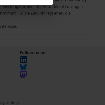
ividuelle Verwertung durch Urheber oder Verlag.
Verwertungsformen. Der Autor bietet Lösungen
rnimmt. Für die Zukunft regt er an, die
Interesse.
Follow us on
acy settings