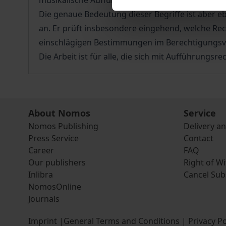
musikalische Aufführungs- und mechanische Verv
Die genaue Bedeutung dieser Begriffe ist aber 
an. Er prüft insbesondere eingehend, welche Rec
einschlägigen Bestimmungen im Berechtigungsv
Die Arbeit ist für alle, die sich mit Aufführung
About Nomos
Service
Nomos Publishing
Delivery a
Press Service
Contact
Career
FAQ
Our publishers
Right of W
Inlibra
Cancel Sub
NomosOnline
Journals
Imprint
|
General Terms and Conditions
|
Privacy Po