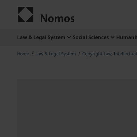
Skip to Content
Law & Legal System
Social Sciences
Humanit
Home
/
Law & Legal System
/
Copyright Law, Intellectua