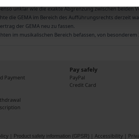
ielfältigungsrechte (GEMA) und »großes« Recht für die ind
ebenso unklar wie die exakte Abgrenzung zwischen beiden 
hte die GEMA im Bereich des Aufführungsrechts derzeit wah
ertrag der GEMA neu zu fassen.
srechten im musikalischen Bereich befassen, von besonderem 
Pay safely
nd Payment
PayPal
Credit Card
ithdrawal
scription
licy
|
|
Accessibility
|
Priv
Product safety information (GPSR)