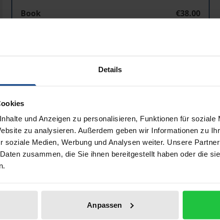
Book
€38.00
ISBN 978-3-8329-0613-9
Not available
Details
Add to Cart
Add to Wish List
Delivery cost notice
Cookies
nhalte und Anzeigen zu personalisieren, Funktionen für soziale
Website zu analysieren. Außerdem geben wir Informationen zu I
r soziale Medien, Werbung und Analysen weiter. Unsere Partner
Bibliographical data
 Daten zusammen, die Sie ihnen bereitgestellt haben oder die s
n.
en der kollektiven und der individuellen Verwertung des 
Anpassen
 »großes« Recht. »Kleines« Recht steht für die kollektive W