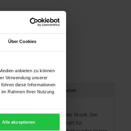
Über Cookies
 Medien anbieten zu können
hrer Verwendung unserer
 führen diese Informationen
Product safety information
ie im Rahmen Ihrer Nutzung
Aufführungsrechts bei Werken der Musik. Die
Alle akzeptieren
ahrnehmung durch die Gesellschaft für