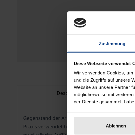
Zustimmung
Diese Webseite verwendet 
Wir verwenden Cookies, um I
und die Zugriffe auf unsere 
Website an unsere Partner fü
Description
möglicherweise mit weiteren
der Dienste gesammelt habe
Gegenstand der Arbeit ist die Abgrenzung zwisch
Ablehnen
Praxis verwendet hier die Begriffe »kleines« und