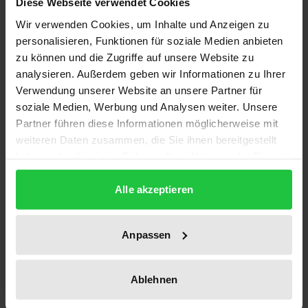
Diese Webseite verwendet Cookies
Wir verwenden Cookies, um Inhalte und Anzeigen zu
Unsichtbare Entwicklungsgrenzen bestimmen den
personalisieren, Funktionen für soziale Medien anbieten
Alltag. Selbst Frauen mit guter Ausbildung und
zu können und die Zugriffe auf unsere Website zu
längerer Berufserfahrung fallen als Mütter oftmals
analysieren. Außerdem geben wir Informationen zu Ihrer
Verwendung unserer Website an unsere Partner für
in das überkommene Kleinfamilienmodell zurück.
soziale Medien, Werbung und Analysen weiter. Unsere
Durch die Elternpause kommt es zum Karriereknick.
Partner führen diese Informationen möglicherweise mit
Frauen, die Familie und Beruf vereinbaren wollen,
weiteren Daten zusammen, die Sie ihnen bereitgestellt
müssen dagegen Familienzeit organisieren,
haben oder die sie im Rahmen Ihrer Nutzung der Dienste
kulturelles Kapital an ihre Kinder vermitteln und zum
gesammelt haben.
finanziellen Erfolg der Familie beitragen. Neben
Alle akzeptieren
dieser Mehrfachbelastung werden sie mit
Strukturen konfrontiert, die sie aus der
Anpassen
Aufstiegskonkurrenz im Berufsfeld ausschließen
und ihre informell erworbenen Familienerfahrungen
Ablehnen
nicht berücksichtigen. Mit der Habitustheorie und
weiteren Erkenntnisinstrumenten Pierre Bourdieus