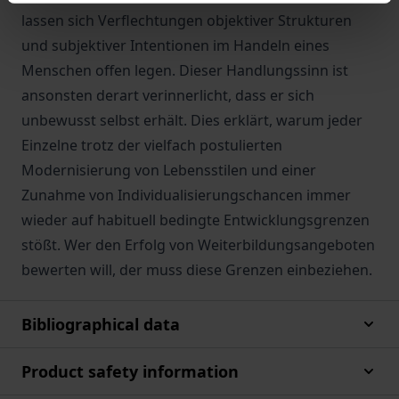
lassen sich Verflechtungen objektiver Strukturen
und subjektiver Intentionen im Handeln eines
Menschen offen legen. Dieser Handlungssinn ist
ansonsten derart verinnerlicht, dass er sich
unbewusst selbst erhält. Dies erklärt, warum jeder
Einzelne trotz der vielfach postulierten
Modernisierung von Lebensstilen und einer
Zunahme von Individualisierungschancen immer
wieder auf habituell bedingte Entwicklungsgrenzen
stößt. Wer den Erfolg von Weiterbildungsangeboten
bewerten will, der muss diese Grenzen einbeziehen.
Bibliographical data
Product safety information