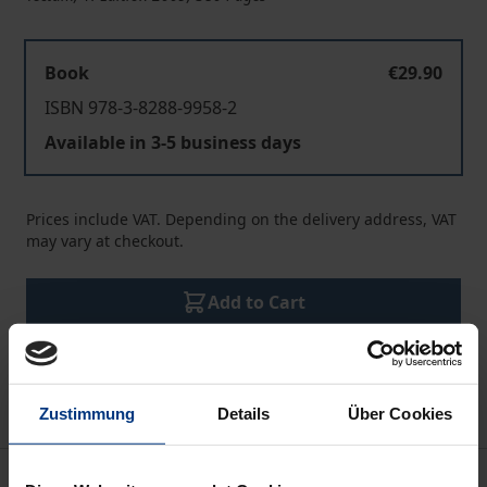
Book
€29.90
ISBN 978-3-8288-9958-2
Available in 3-5 business days
Prices include VAT. Depending on the delivery address, VAT
may vary at checkout.
Add to Cart
Add to Wish List
Delivery cost notice
Zustimmung
Details
Über Cookies
Description