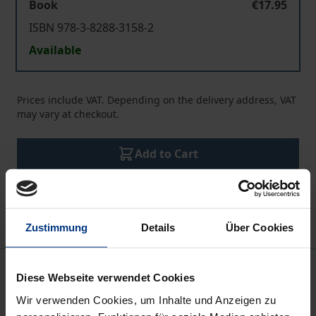
Book
€17.95
ISBN 978-3-8288-3158-2
Available
Prices include VAT. Depending on the delivery address, VAT
may vary at checkout.
Add to Cart
Add to Wish List
Delivery cost notice
Zustimmung
Details
Über Cookies
Description
Diese Webseite verwendet Cookies
Wir verwenden Cookies, um Inhalte und Anzeigen zu
Reden Sie mit: Bankenrettung, ESM, Rettungsschirm,