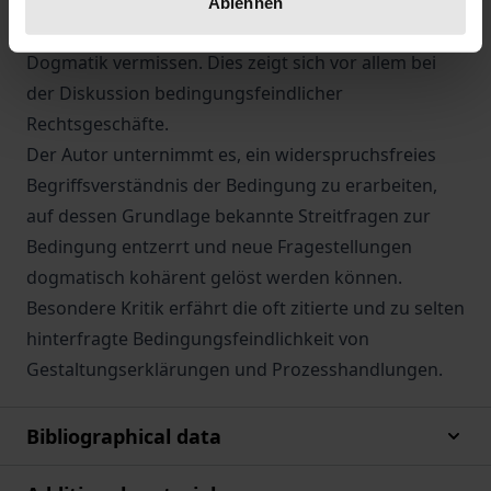
rechtliche Auseinandersetzung mit
Ablehnen
Bedingungskonstruktionen eine kohärente
Dogmatik vermissen. Dies zeigt sich vor allem bei
der Diskussion bedingungsfeindlicher
Rechtsgeschäfte.
Der Autor unternimmt es, ein widerspruchsfreies
Begriffsverständnis der Bedingung zu erarbeiten,
auf dessen Grundlage bekannte Streitfragen zur
Bedingung entzerrt und neue Fragestellungen
dogmatisch kohärent gelöst werden können.
Besondere Kritik erfährt die oft zitierte und zu selten
hinterfragte Bedingungsfeindlichkeit von
Gestaltungserklärungen und Prozesshandlungen.
Bibliographical data