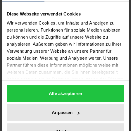
Delivery cost notice
Diese Webseite verwendet Cookies
Wir verwenden Cookies, um Inhalte und Anzeigen zu
personalisieren, Funktionen für soziale Medien anbieten
Description
zu können und die Zugriffe auf unsere Website zu
analysieren. Außerdem geben wir Informationen zu Ihrer
Die Bedingung ist ein wichtiges Instrument der
Verwendung unserer Website an unsere Partner für
Privatautonomie. Kaum ein Vertrag des
soziale Medien, Werbung und Analysen weiter. Unsere
Partner führen diese Informationen möglicherweise mit
Wirtschaftslebens kommt ohne eine
weiteren Daten zusammen, die Sie ihnen bereitgestellt
Bedingungsgestaltung aus. Ebenso sind
haben oder die sie im Rahmen Ihrer Nutzung der Dienste
Zivilprozesse nahezu nicht denkbar ohne dass
gesammelt haben.
bedingte Anträge gestellt werden. In Anbetracht
Alle akzeptieren
ihrer praktischen Bedeutung verwundert es, dass in
Wissenschaft und Praxis kein ausreichend
Anpassen
konturiertes Begriffsverständnis der Bedingung
vorzufinden ist. Aufgrund dieser Unschärfe lässt die