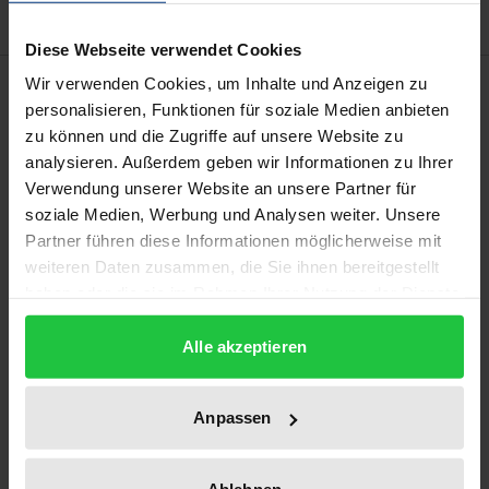
Diese Webseite verwendet Cookies
Description
Wir verwenden Cookies, um Inhalte und Anzeigen zu
personalisieren, Funktionen für soziale Medien anbieten
zu können und die Zugriffe auf unsere Website zu
Will digitalisation make the concept of ‘a vocation’
analysieren. Außerdem geben wir Informationen zu Ihrer
obsolete, as specialised qualifications typical of
Verwendung unserer Website an unsere Partner für
German labour relations may lose ground against
soziale Medien, Werbung und Analysen weiter. Unsere
general IT qualifications? Or will it preserve its
Partner führen diese Informationen möglicherweise mit
weiteren Daten zusammen, die Sie ihnen bereitgestellt
guiding function as an institution in the neo-
haben oder die sie im Rahmen Ihrer Nutzung der Dienste
institutionalist sense, because digitalisation will
gesammelt haben.
actually strengthen the importance of self-control
Alle akzeptieren
and intrinsic motivation, which are central to the
concept of ‘a vocation’? This question is addressed in
Anpassen
this volume from the perspectives of sociology,
theology, economics, pedagogics, law and
psychology. The book also examines the economic
Ablehnen