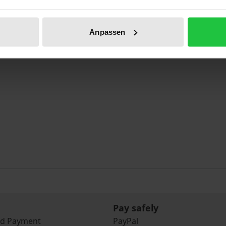
Anpassen
Pay safely
nd Payment
PayPal