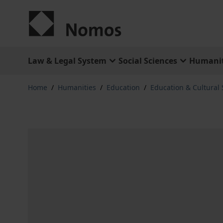
Skip to Content
Law & Legal System
Social Sciences
Humanit
Home
/
Humanities
/
Education
/
Education & Cultural 