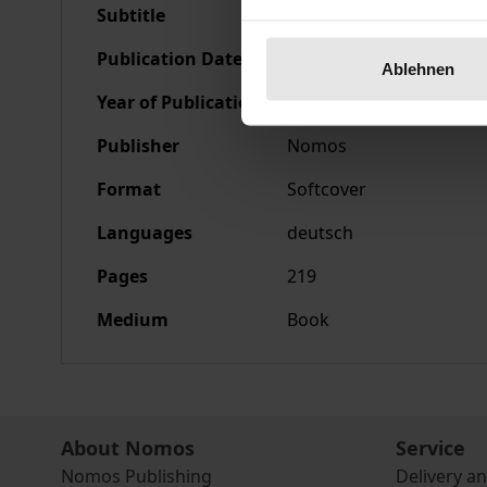
Subtitle
Ein Arbeitsbuch
Publication Date
Aug 3, 1987
Ablehnen
Year of Publication
1987
Publisher
Nomos
Format
Softcover
Languages
deutsch
Pages
219
Medium
Book
About Nomos
Service
Nomos Publishing
Delivery a