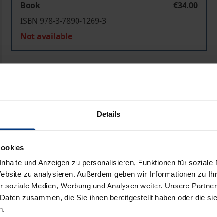
Book
€34.00
ISBN 978-3-7890-1269-3
Not available
Add to Cart
Add to Wish List
Delivery cost notice
Details
Prod
Cookies
nhalte und Anzeigen zu personalisieren, Funktionen für soziale
Website zu analysieren. Außerdem geben wir Informationen zu I
r soziale Medien, Werbung und Analysen weiter. Unsere Partner
 Daten zusammen, die Sie ihnen bereitgestellt haben oder die s
n.