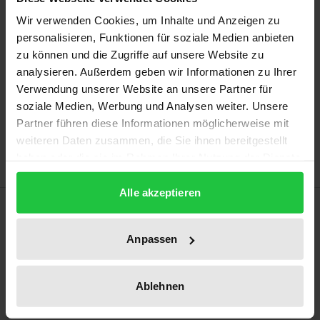
Wir verwenden Cookies, um Inhalte und Anzeigen zu
Prices include VAT. Depending on the delivery address, VAT
personalisieren, Funktionen für soziale Medien anbieten
may vary at checkout.
zu können und die Zugriffe auf unsere Website zu
analysieren. Außerdem geben wir Informationen zu Ihrer
Verwendung unserer Website an unsere Partner für
Add to Cart
soziale Medien, Werbung und Analysen weiter. Unsere
Add to Wish List
Partner führen diese Informationen möglicherweise mit
Delivery cost notice
weiteren Daten zusammen, die Sie ihnen bereitgestellt
haben oder die sie im Rahmen Ihrer Nutzung der Dienste
gesammelt haben.
Alle akzeptieren
Description
Anpassen
The work deals with "Paying with data" from a VAT
perspective. Starting from the (tax) legal
Ablehnen
classification of artificial intelligence, the effects of
the use of artificial intelligence in business models