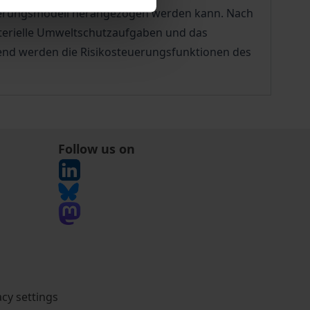
euerungsmodell herangezogen werden kann. Nach
terielle Umweltschutzaufgaben und das
end werden die Risikosteuerungsfunktionen des
Follow us on
acy settings