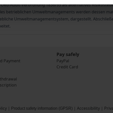
Öko-Audit-Verordnung 1836/93 als alternatives Risikost
s des betrieblichen Umweltmanagements werden dessen ma
ebliche Umweltmanagementsystem, dargestellt. Abschließ
itet.
Pay safely
nd Payment
PayPal
Credit Card
ithdrawal
scription
licy
|
|
Accessibility
|
Priv
Product safety information (GPSR)