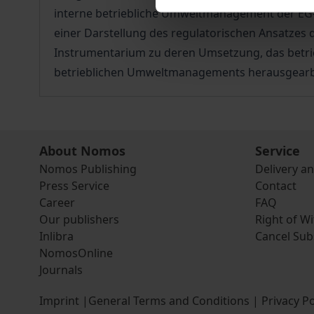
interne betriebliche Umweltmanagement der EG-
einer Darstellung des regulatorischen Ansatze
Instrumentarium zu deren Umsetzung, das betri
betrieblichen Umweltmanagements herausgearbe
About Nomos
Service
Nomos Publishing
Delivery a
Press Service
Contact
Career
FAQ
Our publishers
Right of W
Inlibra
Cancel Sub
NomosOnline
Journals
Imprint
|
General Terms and Conditions
|
Privacy Po