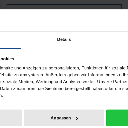
Book
€46.00
ISBN 978-3-7890-6987-1
Not available
Details
Add to Cart
Add to Wish List
Cookies
Delivery cost notice
nhalte und Anzeigen zu personalisieren, Funktionen für soziale
Website zu analysieren. Außerdem geben wir Informationen zu I
r soziale Medien, Werbung und Analysen weiter. Unsere Partner
 Daten zusammen, die Sie ihnen bereitgestellt haben oder die s
Bibliographical data
n.
weltrecht angesichts von Ungewißheitsbedingungen und Er
Anpassen
sitzt. Unter Einbeziehung immissionsschutzrechtlicher Vors