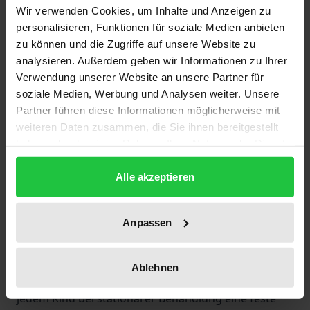
Description
Wir verwenden Cookies, um Inhalte und Anzeigen zu
personalisieren, Funktionen für soziale Medien anbieten
zu können und die Zugriffe auf unsere Website zu
Nach Erfahrungen der Verwahrlosung, dem Verlust
analysieren. Außerdem geben wir Informationen zu Ihrer
von Elternteilen oder gar sexuellem Missbrauch
Verwendung unserer Website an unsere Partner für
können Kinder häufig keine tragenden Bindungen
soziale Medien, Werbung und Analysen weiter. Unsere
zu Erwachsenen aufbauen. Diesen schwer
Partner führen diese Informationen möglicherweise mit
traumatisierten jungen Patienten fehlt zumeist die
weiteren Daten zusammen, die Sie ihnen bereitgestellt
Erfahrung positiver Zuwendung, die nicht mit
haben oder die sie im Rahmen Ihrer Nutzung der Dienste
gesammelt haben.
körperlichen oder seelischen Schmerzen erkauft
Alle akzeptieren
werden muss. Von Erwachsenen um ihrer selbst
Willen angenommen zu werden, ist für diese Kinder
zuerst ein verwirrendes Erlebnis. Seit vielen Jahren
Anpassen
setzt die pädagogische und therapeutische
Begleitung von Kindern mit Bindungsstörungen
Ablehnen
erfolgreich auf die Bezugsbetreuung. Dabei wird
jedem Kind bei stationärer Behandlung eine feste