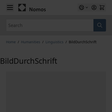
Skip to Content
Search
Home
/
Humanities
/
Linguistics
/
BildDurchSchrift
BildDurchSchrift