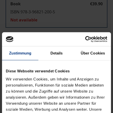
Book
€39.90
ISBN 978-3-96821-200-5
Not available
Add to Cart
Add to Wish List
Zustimmung
Details
Über Cookies
Delivery cost notice
Diese Webseite verwendet Cookies
Wir verwenden Cookies, um Inhalte und Anzeigen zu
Description
personalisieren, Funktionen für soziale Medien anbieten
zu können und die Zugriffe auf unsere Website zu
Die aktuelle Formel vom "iconic turn" ruft die
analysieren. Außerdem geben wir Informationen zu Ihrer
ubiquitäre Präsenz des Bildes im Denken, Erinnern,
Verwendung unserer Website an unsere Partner für
soziale Medien, Werbung und Analysen weiter. Unsere
Wahrnehmen und Imaginieren des Menschen auf.