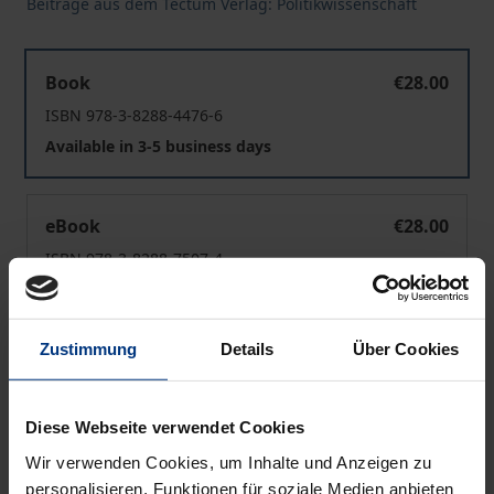
Beiträge aus dem Tectum Verlag: Politikwissenschaft
Brachflächenrecycling
Book
€28.00
ISBN 978-3-8288-4476-6
Available in 3-5 business days
Brachflächenrecycling
eBook
€28.00
ISBN 978-3-8288-7507-4
Available
Zustimmung
Details
Über Cookies
Prices include VAT. Depending on the delivery address, VAT
may vary at checkout.
Diese Webseite verwendet Cookies
Add to Cart
Wir verwenden Cookies, um Inhalte und Anzeigen zu
Add to Wish List
personalisieren, Funktionen für soziale Medien anbieten