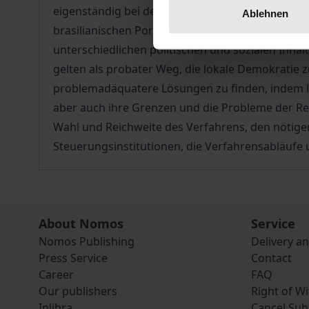
eigenständig bei dessen Diskussion und Entschei
Ablehnen
brasilianischen Porto Alegre 1989 weltweit verbre
unterschiedlichen politischen und sozialen Inha
gelten als probater Weg, die lokale Demokratie 
problemadäquatere Lösungen zu finden, indem lo
aber auch ihre Grenzen und die Probleme der Rea
Wahl und Reichweite des Verfahrens, den nötige
Steuerungsinstitutionen, die Verfahrensabläufe
About Nomos
Service
Nomos Publishing
Delivery a
Press Service
Contact
Career
FAQ
Our publishers
Right of W
Inlibra
Cancel Sub