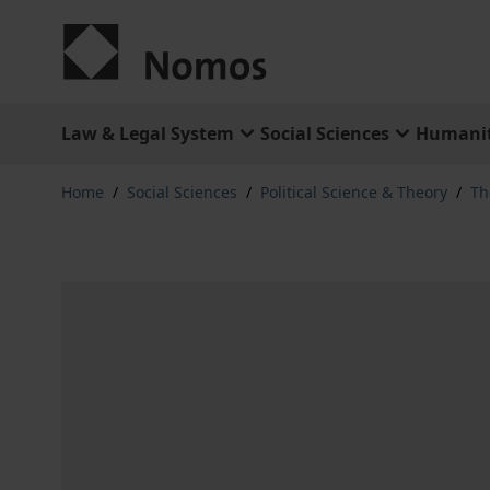
Skip to Content
Law & Legal System
Social Sciences
Humanit
Home
/
Social Sciences
/
Political Science & Theory
/
Th