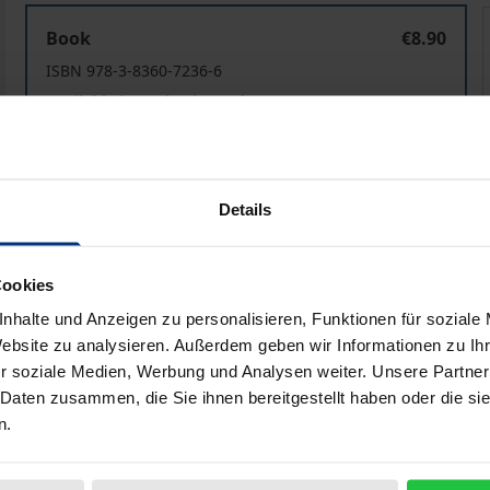
Bürgerhaushalte
Book
€8.90
ISBN 978-3-8360-7236-6
Available in 3-5 business days
Prices include VAT. Depending on the delivery address, VAT may
Details
Add to Cart
Add to Wish List
Delivery cost notice
Cookies
nhalte und Anzeigen zu personalisieren, Funktionen für soziale
Website zu analysieren. Außerdem geben wir Informationen zu I
r soziale Medien, Werbung und Analysen weiter. Unsere Partner
Bibliographical data
 Daten zusammen, die Sie ihnen bereitgestellt haben oder die s
n.
eiligung der Bürger an der Erstellung kommunaler Haushalt