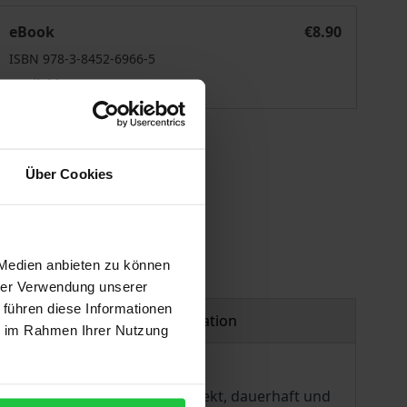
Bürgerhaushalte
eBook
€8.90
ISBN 978-3-8452-6966-5
Available
 vary at checkout.
Über Cookies
 Medien anbieten zu können
hrer Verwendung unserer
 führen diese Informationen
Product safety information
ie im Rahmen Ihrer Nutzung
e, bei der die Einwohner direkt, dauerhaft und