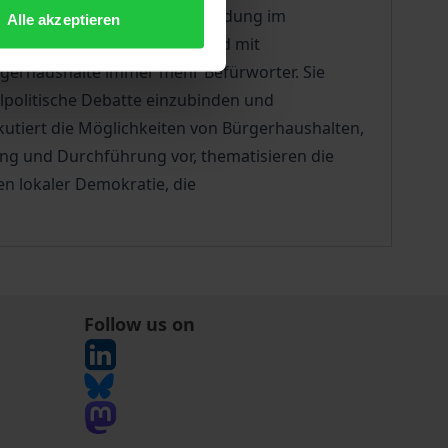
 seit ihrer erstmaligen Verwendung im
Alle akzeptieren
inistrativen Umständen und wird mit
ürgerhaushalte immer mehr Befürworter. Sie
lpolitische Debatte einzubinden und
utiert die Möglichkeiten von Bürgerhaushalten,
ung und Durchführung vor, thematisieren die
n lokaler Demokratie, die
Follow us on