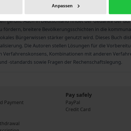
dung mitwirken. Die Idee partizipativer Haushalte hat sich
Anpassen
itet. Sie entfaltet sich unter differierenden politisch-adm
lten gefüllt. Auch in Deutschland findet der Gedanke der B
zu fördern, breitere Bevölkerungsschichten in die kommuna
kales Bürgerwissen stärker genutzt wird. Dieses Buch disk
lisierung. Die Autoren stellen Lösungen für die Vorbereit
n Verfahrenskonsens, Kombinationen mit anderen Verfahre
 und -standards sowie Fragen der Rechenschaftslegung.
Pay safely
nd Payment
PayPal
Credit Card
ithdrawal
scription