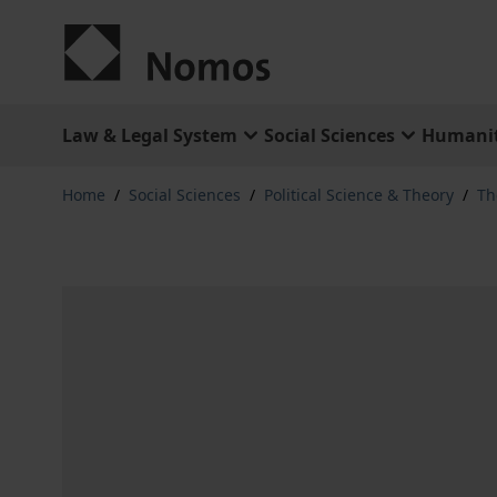
Skip to Content
Law & Legal System
Social Sciences
Humanit
Home
/
Social Sciences
/
Political Science & Theory
/
Th