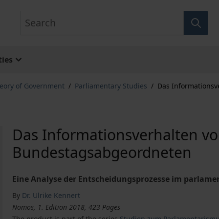
Search
ies
eory of Government
/
Parliamentary Studies
/
Das Informations
Das Informationsverhalten v
Bundestagsabgeordneten
Eine Analyse der Entscheidungsprozesse im parlame
By
Dr. Ulrike Kennert
Nomos, 1. Edition 2018, 423 Pages
The product is part of the series
Studien zum Parlamentarism