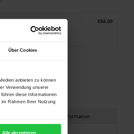
en
Das Informationsverhalten von Bundestagsabgeordneten
eBook
€84.00
ISBN 978-3-8452-9108-6
Available
Über Cookies
 vary at checkout.
 Medien anbieten zu können
hrer Verwendung unserer
 führen diese Informationen
ie im Rahmen Ihrer Nutzung
Product safety information
Alle akzeptieren