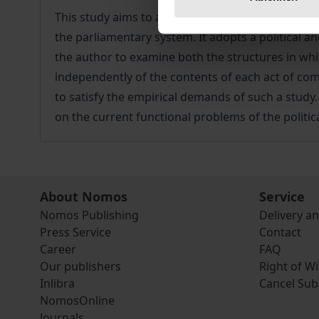
This study aims to analyse parliamentary handling
the parliamentary system. It adopts a political an
the author to examine both the structures in whi
independently of the contents of each act of com
to satisfy the empirical demands of such a study.
on the current functional problems of the politic
About Nomos
Service
Nomos Publishing
Delivery a
Press Service
Contact
Career
FAQ
Our publishers
Right of W
Inlibra
Cancel Sub
NomosOnline
Journals