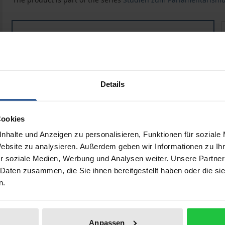
Das Informationsverhalten von Bundestagsabgeordnet
Book
€84.00
ISBN 978-3-8487-4743-6
Available
Details
Prices include VAT. Depending on the delivery address, VAT may
Cookies
Add to Cart
Add to Wish List
nhalte und Anzeigen zu personalisieren, Funktionen für soziale
Delivery cost notice
Website zu analysieren. Außerdem geben wir Informationen zu I
r soziale Medien, Werbung und Analysen weiter. Unsere Partner
 Daten zusammen, die Sie ihnen bereitgestellt haben oder die s
n.
iographical data
Reviews
Anpassen