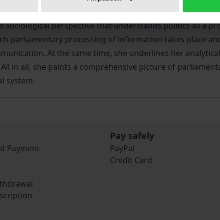
 of information and the problems connected with it, which i
d sociological perspective that understands politics as a pr
ch parliamentary processing of information takes place and 
munication. At the same time, she underlines her analytical
 All in all, she paints a comprehensive picture of parliamen
al system.
Pay safely
nd Payment
PayPal
Credit Card
ithdrawal
scription