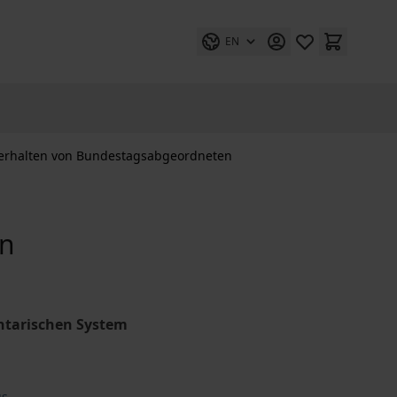
EN
verhalten von Bundestagsabgeordneten
on
ntarischen System
us