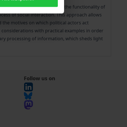
n turn enables it to evaluate the functionality of
ocess of social interaction. This approach allows
the motives on which political actors act
 considerations with practical examples in order
tary processing of information, which sheds light
Follow us on