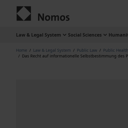
Skip to Content
Law & Legal System
Social Sciences
Humanit
Home
/
Law & Legal System
/
Public Law
/
Public Healt
/
Das Recht auf informationelle Selbstbestimmung des Pa