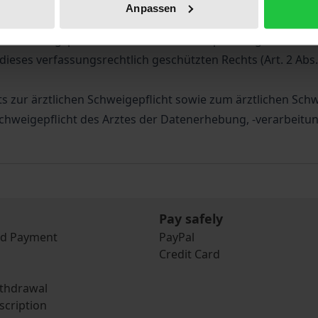
ionen und Daten so umfangreich wie im System der gesetzl
Anpassen
en Vereinigung und der Krankenkasse alle Patientendaten mi
nd Mitteilungspflichten stehen in einem Spannungsverhältni
ieses verfassungsrechtlich geschützten Rechts (Art. 2 Abs. 1
ts zur ärztlichen Schweigepflicht sowie zum ärztlichen Schw
Schweigepflicht des Arztes der Datenerhebung, -verarbeitu
Pay safely
nd Payment
PayPal
Credit Card
ithdrawal
scription