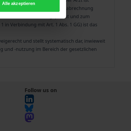
ichen Krankenversicherung. Der Arzt ist
Alle akzeptieren
tzuteilen, die für die Leistungsabrechnung
s zur ärztlichen Schweigepflicht und zum
 in Verbindung mit Art. 1 Abs. 1 GG) ist das
eigerecht und stellt systematisch dar, inwieweit
ng und -nutzung im Bereich der gesetzlichen
Follow us on