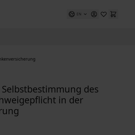
EN
ankenversicherung
e Selbstbestimmung des
hweigepflicht in der
erung