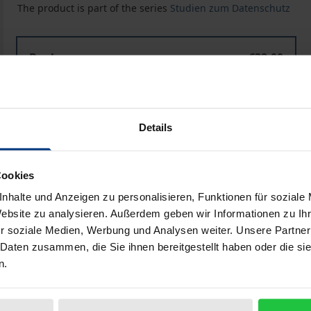
The product is part of the series
Studien zum Datenschutz
Book
€32.00
ISBN 978-3-7890-4833-3
Not available
Details
Add to Cart
Add to Wish List
Cookies
Delivery cost notice
nhalte und Anzeigen zu personalisieren, Funktionen für soziale
Website zu analysieren. Außerdem geben wir Informationen zu I
r soziale Medien, Werbung und Analysen weiter. Unsere Partner
 Daten zusammen, die Sie ihnen bereitgestellt haben oder die s
Bibliographical data
n.