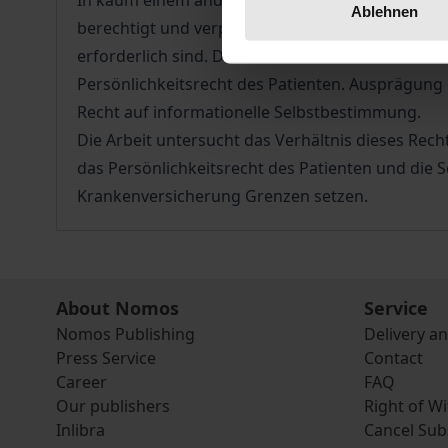
In kaum einem anderen Bereich fließen Informat
Ablehnen
berechtigt und verpflichtet, der Kassenärztlich
erforderlich sind. Diese ärztlichen Auskunfts- u
Persönlichkeitsrecht des Patienten. Ausprägung d
Recht auf informationelle Selbstbestimmung.
Die Arbeit untersucht das Verhältnis dieses Rech
das Persönlichkeitsrecht des Patienten und die 
Krankenversicherung Grenzen setzen.
About Nomos
Service
Nomos Publishing
Delivery a
Press Service
Contact
Career
FAQ
Our publishers
Right of W
Inlibra
Cancel Sub