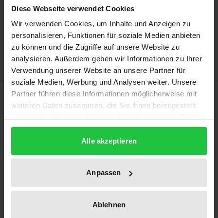
Diese Webseite verwendet Cookies
Add to Cart
Wir verwenden Cookies, um Inhalte und Anzeigen zu
Add to Wish List
personalisieren, Funktionen für soziale Medien anbieten
Delivery cost notice
zu können und die Zugriffe auf unsere Website zu
analysieren. Außerdem geben wir Informationen zu Ihrer
Verwendung unserer Website an unsere Partner für
soziale Medien, Werbung und Analysen weiter. Unsere
Description
Partner führen diese Informationen möglicherweise mit
weiteren Daten zusammen, die Sie ihnen bereitgestellt
haben oder die sie im Rahmen Ihrer Nutzung der Dienste
Die Untersuchungshaft gilt seit jeher und bis heute
gesammelt haben.
als der massivste Eingriff in die Rechtsstellung eines
Alle akzeptieren
Beschuldigten vor der Verurteilung, muss er doch
aufgrund eines Haftbefehls und trotz (noch)
Anpassen
geltender Unschuldsvermutung einen
möglicherweise längerfristigen vollständigen Entzug
seiner persönlichen Freiheit dulden. Deshalb muss
Ablehnen
genau geprüft werden, unter welchen Umständen