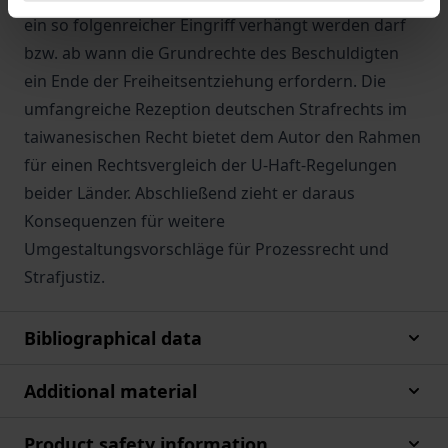
ein so folgenreicher Eingriff verhängt werden darf
bzw. ab wann die Grundrechte des Beschuldigten
ein Ende der Freiheitsentziehung erfordern. Die
umfangreiche Rezeption deutschen Strafrechts im
taiwanesischen Recht bietet dem Autor den Rahmen
für einen Rechtsvergleich der U-Haft-Regelungen
beider Länder. Abschließend zieht er daraus
Konsequenzen für weitere
Umgestaltungsvorschläge für Prozessrecht und
Strafjustiz.
Bibliographical data
Additional material
Product safety information