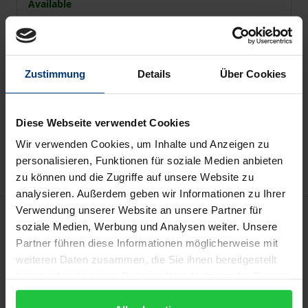
Available
Prices include VAT. Depending on the delivery address, VAT
may vary at checkout.
Zustimmung
Details
Über Cookies
Add to Cart
Diese Webseite verwendet Cookies
Add to Wish List
Delivery cost notice
Wir verwenden Cookies, um Inhalte und Anzeigen zu
personalisieren, Funktionen für soziale Medien anbieten
zu können und die Zugriffe auf unsere Website zu
analysieren. Außerdem geben wir Informationen zu Ihrer
Verwendung unserer Website an unsere Partner für
Description
soziale Medien, Werbung und Analysen weiter. Unsere
Partner führen diese Informationen möglicherweise mit
Verstehen ist nicht nur ein Grundbegriff
weiteren Daten zusammen, die Sie ihnen bereitgestellt
menschlicher Lebensführung und Lebenswelt,
haben oder die sie im Rahmen Ihrer Nutzung der Dienste
gesammelt haben.
sondern besitzt auch in der Philosophie und den