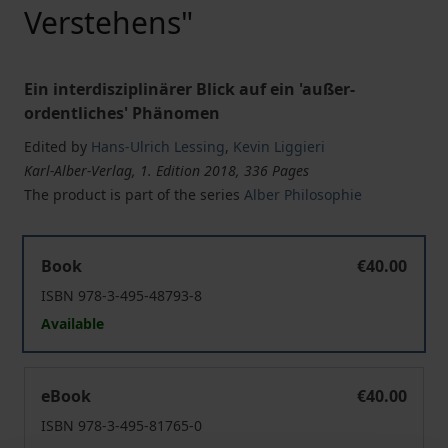
Verstehens"
Ein interdisziplinärer Blick auf ein 'außer-
ordentliches' Phänomen
Edited by
Hans-Ulrich Lessing
,
Kevin Liggieri
Karl-Alber-Verlag, 1. Edition 2018, 336 Pages
The product is part of the series
Alber Philosophie
"Das Wunder des Verstehens"
Book
€40.00
ISBN 978-3-495-48793-8
Available
"Das Wunder des Verstehens"
eBook
€40.00
ISBN 978-3-495-81765-0