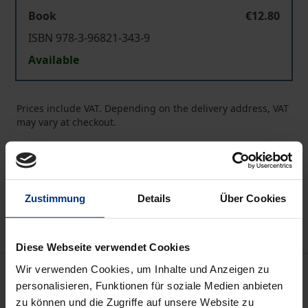
Book
€12.80
ISBN 978-3-96821-343-9
Available
Prices include VAT. Depending on the delivery address, VAT
may vary at checkout.
Add to Cart
Add to Wish List
Zustimmung
Details
Über Cookies
Delivery cost notice
Diese Webseite verwendet Cookies
Wir verwenden Cookies, um Inhalte und Anzeigen zu
Description
personalisieren, Funktionen für soziale Medien anbieten
zu können und die Zugriffe auf unsere Website zu