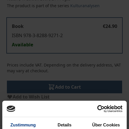
The product is part of the series
Kulturanalysen
Book
€24.90
ISBN 978-3-8288-9271-2
Available
Prices include VAT. Depending on the delivery address, VAT
may vary at checkout.
Add to Cart
Add to Wish List
Delivery cost notice
Zustimmung
Details
Über Cookies