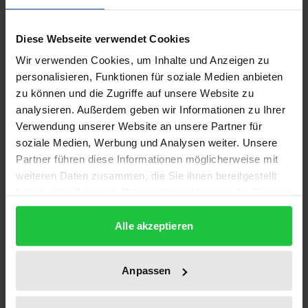
Description
Diese Webseite verwendet Cookies
Dies ist eine Erzählung über einen
Wir verwenden Cookies, um Inhalte und Anzeigen zu
außergewöhnlichen Medienkongress, auf dem
personalisieren, Funktionen für soziale Medien anbieten
Vertreter verschiedener Ansätze inhaltlich
zu können und die Zugriffe auf unsere Website zu
diskutieren, über die fundamentalen Probleme
analysieren. Außerdem geben wir Informationen zu Ihrer
Verwendung unserer Website an unsere Partner für
heutiger Gesellschafts- und Medientheorien.
soziale Medien, Werbung und Analysen weiter. Unsere
Willensfreiheit oder Determination - das ist das
Partner führen diese Informationen möglicherweise mit
Hauptthema dieses Buchs. Werden die Menschen
weiteren Daten zusammen, die Sie ihnen bereitgestellt
wirklich durch unbewusste Emotionen im Gehirn
haben oder die sie im Rahmen Ihrer Nutzung der Dienste
beherrscht? Kann die Medientheorie auf Themen
gesammelt haben.
wie Freiheit, Selbstbestimmtheit, Informations- und
Alle akzeptieren
Meinungsfreiheit, mündige Bürger, Öffentlichkeit,
deliberativen Diskurs, Vernunft verzichten? Es
Anpassen
debattieren Vertreterinnen und Vertretern von
Hirnforschung, Konstruktivismus, Systemtheorie,