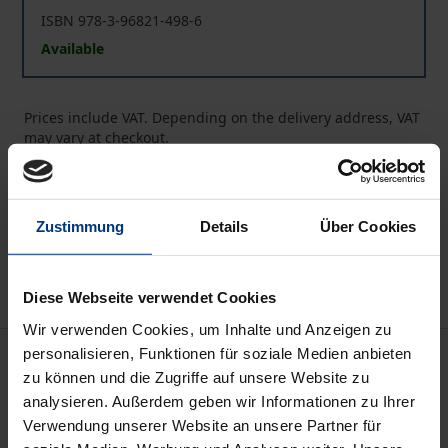
ISBN 978-3-96821-498-6
Available
Prices include VAT. Depending on the delivery address, VAT
may vary at checkout.
Add to Cart
Add to Wish List
Zustimmung
Details
Über Cookies
Delivery cost notice
Diese Webseite verwendet Cookies
Wir verwenden Cookies, um Inhalte und Anzeigen zu
Description
personalisieren, Funktionen für soziale Medien anbieten
zu können und die Zugriffe auf unsere Website zu
analysieren. Außerdem geben wir Informationen zu Ihrer
Die Untersuchung geht aus von der Differenz
Verwendung unserer Website an unsere Partner für
zwischen dem Sehen als Wahrnehmungs- und dem