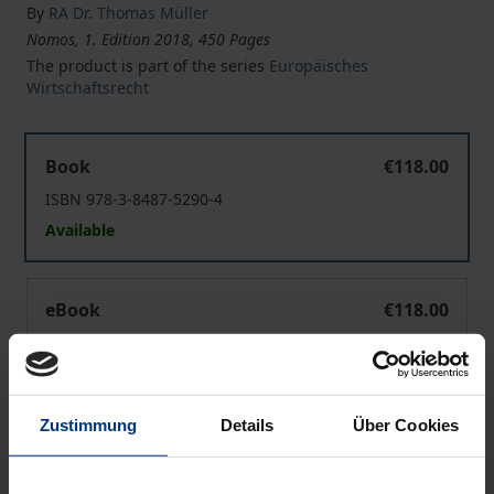
By
RA Dr. Thomas Müller
Nomos, 1. Edition 2018, 450 Pages
The product is part of the series
Europäisches
Wirtschaftsrecht
Der Einfluss des Unionsrechts auf die AGB-Kontrolle v
Book
€118.00
ISBN 978-3-8487-5290-4
Available
Der Einfluss des Unionsrechts auf die AGB-Kontrolle v
eBook
€118.00
ISBN 978-3-8452-9476-6
Available
Zustimmung
Details
Über Cookies
Prices include VAT. Depending on the delivery address, VAT
may vary at checkout.