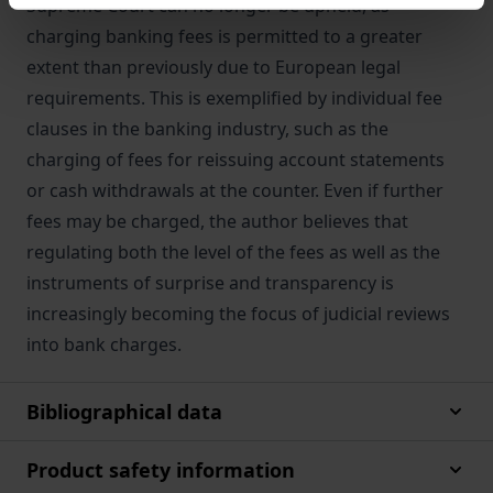
Supreme Court can no longer be upheld, as
charging banking fees is permitted to a greater
extent than previously due to European legal
requirements. This is exemplified by individual fee
clauses in the banking industry, such as the
charging of fees for reissuing account statements
or cash withdrawals at the counter. Even if further
fees may be charged, the author believes that
regulating both the level of the fees as well as the
instruments of surprise and transparency is
increasingly becoming the focus of judicial reviews
into bank charges.
Bibliographical data
Product safety information