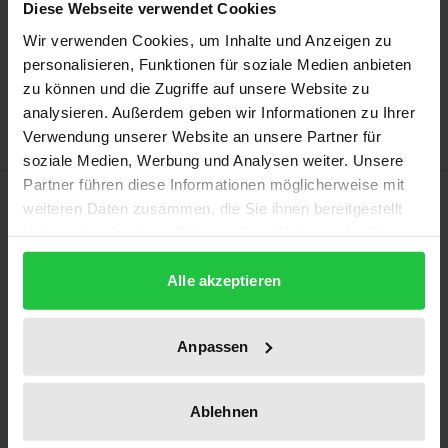
Diese Webseite verwendet Cookies
Add to Cart
Wir verwenden Cookies, um Inhalte und Anzeigen zu
personalisieren, Funktionen für soziale Medien anbieten
Add to Wish List
zu können und die Zugriffe auf unsere Website zu
Delivery cost notice
analysieren. Außerdem geben wir Informationen zu Ihrer
Verwendung unserer Website an unsere Partner für
soziale Medien, Werbung und Analysen weiter. Unsere
Partner führen diese Informationen möglicherweise mit
Description
weiteren Daten zusammen, die Sie ihnen bereitgestellt
haben oder die sie im Rahmen Ihrer Nutzung der Dienste
This thesis deals with the admissibility of banks
gesammelt haben.
Alle akzeptieren
charging fees for transactions. In this context, the
author examines the influence of European payment
services and payment account law on regulating the
Anpassen
general terms and conditions in this respect under
German law. He comes to the conclusion that, to a
Ablehnen
large extent, the previous ruling by the Federal