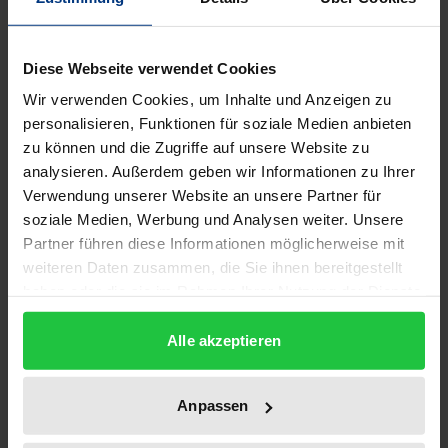
Das Phänomen konfligierender Moralvorstellungen
Diese Webseite verwendet Cookies
tritt dann zutage, wenn hinsichtlich der auf eine
bestimmte moralische Fragestellung
Wir verwenden Cookies, um Inhalte und Anzeigen zu
personalisieren, Funktionen für soziale Medien anbieten
hervorgebrachten und voneinander abweichenden
zu können und die Zugriffe auf unsere Website zu
Antworten keine Einigung erzielt werden kann.
analysieren. Außerdem geben wir Informationen zu Ihrer
Gelingt es nicht, eine dieser Ansichten auf
Verwendung unserer Website an unsere Partner für
fehlerhafte Annahmen zurückzuführen, wäre es
soziale Medien, Werbung und Analysen weiter. Unsere
schlicht vermessen, diese als „falsch“ zu bewerten.
Partner führen diese Informationen möglicherweise mit
Vielmehr scheint es vernünftig, anzunehmen, dass
weiteren Daten zusammen, die Sie ihnen bereitgestellt
haben oder die sie im Rahmen Ihrer Nutzung der Dienste
in einem solchen Fall auch unterschiedliche
gesammelt haben.
Meinungen gleichwertige Gültigkeit beanspruchen
Alle akzeptieren
können und dass der Lösung moralischer Probleme
durchaus verschiedene Wege offenstehen. Zwei
Hauptanliegen werden in diesem Buch verfolgt. Zum
Anpassen
einen soll gezeigt werden, dass eine konsistente