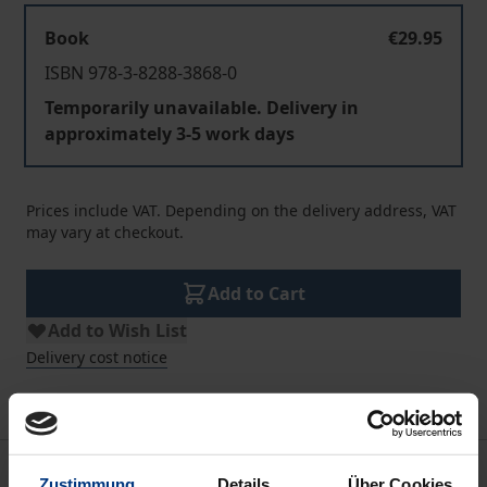
Book
€29.95
ISBN 978-3-8288-3868-0
Temporarily unavailable. Delivery in
approximately 3-5 work days
Prices include VAT. Depending on the delivery address, VAT
may vary at checkout.
Add to Cart
Add to Wish List
Delivery cost notice
Description
Zustimmung
Details
Über Cookies