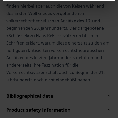
finden hierbei aber auch die von Kelsen während
des Ersten Weltkrieges vorgefundenen
völkerrechtstheoretischen Ansätze des 19. und
beginnenden 20. Jahrhunderts. Der dargebotene
»Schlüssel« zu Hans Kelsens völkerrechtlichen
Schriften erklärt, warum diese einerseits zu den am
heftigsten kritisierten völkerrechtstheoretischen
Ansätzen des letzten Jahrhunderts gehören und
andererseits ihre Faszination für die
Völkerrechtswissenschaft auch zu Beginn des 21.
Jahrhunderts noch nicht eingebüßt haben.
Bibliographical data
Product safety information