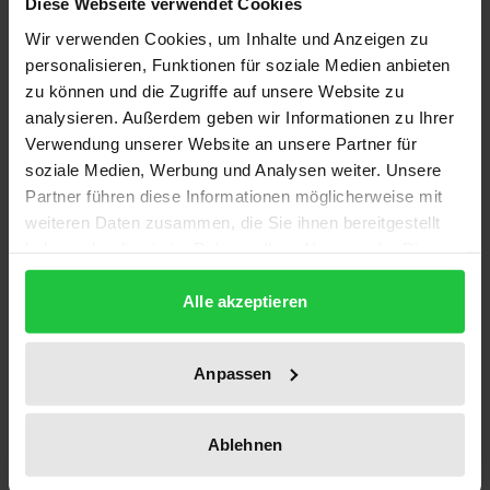
Diese Webseite verwendet Cookies
Wir verwenden Cookies, um Inhalte und Anzeigen zu
Das Werk stellt eine Arbeit zur Theoriegeschichte
personalisieren, Funktionen für soziale Medien anbieten
des Völkerrechts im 20. Jahrhundert dar. Im Zentrum
zu können und die Zugriffe auf unsere Website zu
der historischen Rekonstruktion stehen die
analysieren. Außerdem geben wir Informationen zu Ihrer
Verwendung unserer Website an unsere Partner für
Völkerrechtslehren Hans Kelsens und seiner
soziale Medien, Werbung und Analysen weiter. Unsere
wichtigsten Schüler. Vor dem Hintergrund der
Partner führen diese Informationen möglicherweise mit
völkerrechtstheoretischen und rechtspolitischen
weiteren Daten zusammen, die Sie ihnen bereitgestellt
Debatten seiner Zeit wird ein übergreifender
haben oder die sie im Rahmen Ihrer Nutzung der Dienste
Erklärungsansatz für die spezifische Ausrichtung
gesammelt haben.
und innere Struktur des völkerrechtlichen Werkes
Alle akzeptieren
Hans Kelsens entwickelt. Im Vordergrund steht die
Aufarbeitung der grundlegenden zeitgenössischen
Anpassen
Diskurse über Methode und Konstruktion des
»modernen« Völkerrechts, die Kelsen und seine
Ablehnen
Schüler beeinflußten und zugleich von ihnen
maßgeblich geprägt wurden. Berücksichtigung