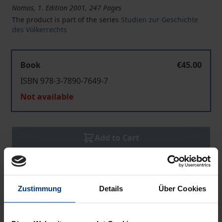
Nomos, 1. Edition 2001, 247 Pages
The product is part of the series
Studien zur Geschichte
des Völkerrechts
Book
€45.00
ISBN 978-3-7890-7649-7
Not available
Add to Cart
Add to Wish List
Delivery cost notice
Zustimmung
Details
Über Cookies
Description