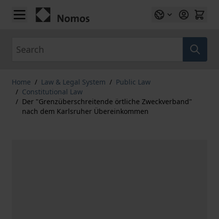
Skip to Content
Search
Home
/
Law & Legal System
/
Public Law
/
Constitutional Law
/
Der "Grenzüberschreitende örtliche Zweckverband"
nach dem Karlsruher Übereinkommen