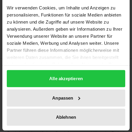
may vary at checkout.
Wir verwenden Cookies, um Inhalte und Anzeigen zu
personalisieren, Funktionen für soziale Medien anbieten
Add to Cart
zu können und die Zugriffe auf unsere Website zu
Add to Wish List
analysieren. Außerdem geben wir Informationen zu Ihrer
Delivery cost notice
Verwendung unserer Website an unsere Partner für
soziale Medien, Werbung und Analysen weiter. Unsere
Partner führen diese Informationen möglicherweise mit
weiteren Daten zusammen, die Sie ihnen bereitgestellt
haben oder die sie im Rahmen Ihrer Nutzung der Dienste
Description
gesammelt haben.
Alle akzeptieren
Immer mehr Kommunen gründen
„Grenzüberschreitende örtliche Zweckverbände“
Anpassen
nach dem „Karlsruher Übereinkommen“, doch
zentrale Rechtsfragen sind noch ungeklärt. Der
Autor erläutert Struktur und Kompetenzen dieser
Ablehnen
modernen Trägerform für grenzüberschreitende