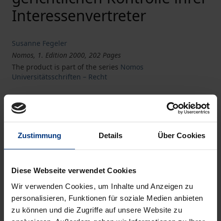
Interessenvertreter
Susanne Fegeler
Nomos, 1. Edition 2000, 202 Pages
The product is part of the series
Nomos
Universitätsschriften – Recht
Book
€51.00
ISBN 978-3-7890-6561-3
Zustimmung
Details
Über Cookies
Not available
Diese Webseite verwendet Cookies
Add to Cart
Wir verwenden Cookies, um Inhalte und Anzeigen zu
personalisieren, Funktionen für soziale Medien anbieten
Add to Wish List
zu können und die Zugriffe auf unsere Website zu
Delivery cost notice