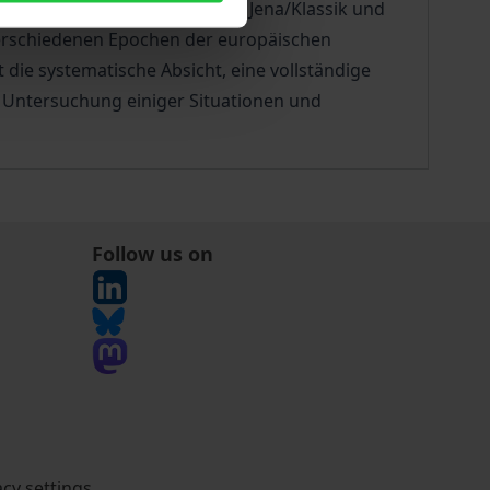
form; Kopenhagen/Aufklärung; Jena/Klassik und
erschiedenen Epochen der europäischen
die systematische Absicht, eine vollständige
e Untersuchung einiger Situationen und
Follow us on
acy settings