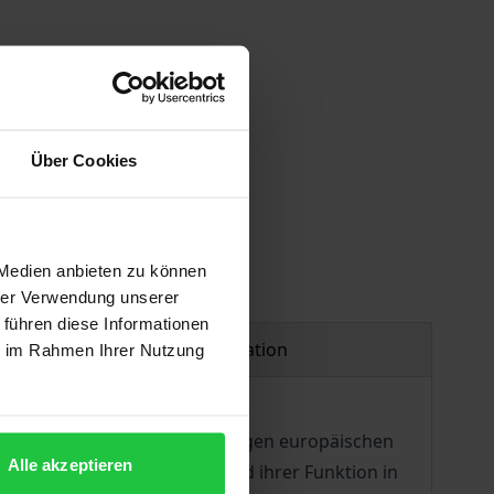
Über Cookies
 Medien anbieten zu können
hrer Verwendung unserer
 führen diese Informationen
Product safety information
ie im Rahmen Ihrer Nutzung
 Zusammenarbeit zwischen einigen europäischen
Alle akzeptieren
ie Analyse einiger Städte und ihrer Funktion in