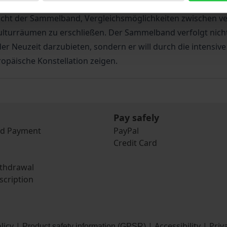
tte (z.B. Urbino/Renaissance; Freiburg/Renaissance und Re
ucht der Sammelband, Vergleichsmöglichkeiten zwischen v
turräumen zu erschließen. Der Sammelband verfolgt nicht 
er Neuzeit darzubieten, sondern er will durch die intensiv
ropäische Konstellation zeigen.
Pay safely
nd Payment
PayPal
Credit Card
ithdrawal
scription
licy
|
|
Accessibility
|
Priv
Product safety information (GPSR)