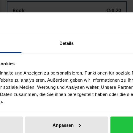
Book
€50.20
ISBN 978-3-96821-173-2
Not available
Details
Add to Cart
Add to Wish List
Cookies
Delivery cost notice
nhalte und Anzeigen zu personalisieren, Funktionen für soziale
Website zu analysieren. Außerdem geben wir Informationen zu I
r soziale Medien, Werbung und Analysen weiter. Unsere Partner
Bibliographical data
 Daten zusammen, die Sie ihnen bereitgestellt haben oder die s
n.
turgeschichte ist das Ergebnis einer wissenschaftlichen
Anpassen
ukünftigen europäischen Kulturgeschichte zu legen. Durch d