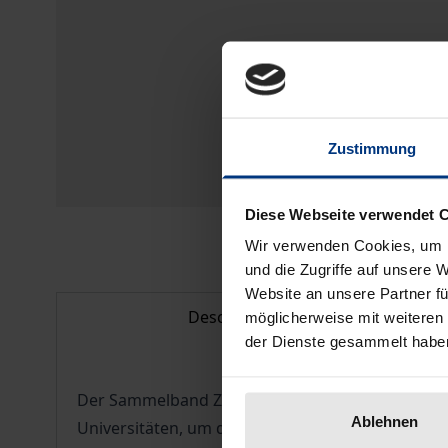
Zustimmung
Diese Webseite verwendet 
Wir verwenden Cookies, um I
und die Zugriffe auf unsere 
Website an unsere Partner fü
Description
möglicherweise mit weiteren
der Dienste gesammelt habe
Der Sammelband Zentren in der europäischen Kul
Ablehnen
Universitäten, um die ersten Grundsteine einer z