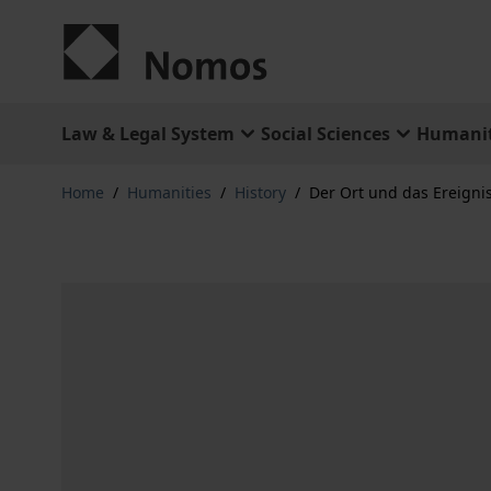
Skip to Content
Law & Legal System
Social Sciences
Humanit
Home
/
Humanities
/
History
/
Der Ort und das Ereigni