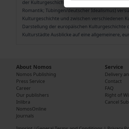
der Kulturgeschichte verschiedener Zeitabschni
Romantik; Tübingen/deutscher Idealismus) vers
Kulturgeschichte und zwischen verschiedenen Kul
Darstellung der europäischen Kulturgeschichte d
Kulturstädte Ausblicke auf eine allgemeinere, eu
About Nomos
Service
Nomos Publishing
Delivery a
Press Service
Contact
Career
FAQ
Our publishers
Right of W
Inlibra
Cancel Sub
NomosOnline
Journals
Imprint
|
General Terms and Conditions
|
Privacy Po