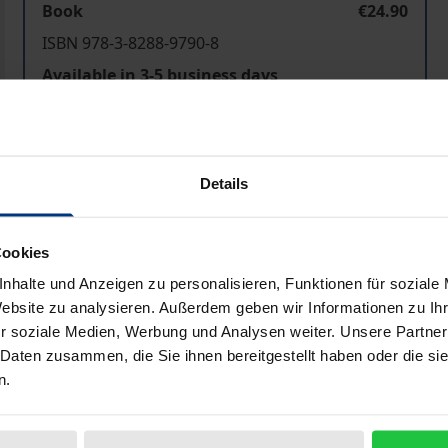
Book
€24.90
ISBN 978-3-8288-9790-8
Available in 3-5 business days
Prices include VAT. Depending on the delivery address, VAT may
Details
Add to Cart
Add to Wish List
Delivery cost notice
Cookies
nhalte und Anzeigen zu personalisieren, Funktionen für soziale
Website zu analysieren. Außerdem geben wir Informationen zu I
r soziale Medien, Werbung und Analysen weiter. Unsere Partner
Bibliographical data
 Daten zusammen, die Sie ihnen bereitgestellt haben oder die s
n.
szinierend? Wie kommt es, dass dieselben Stereotypen sic