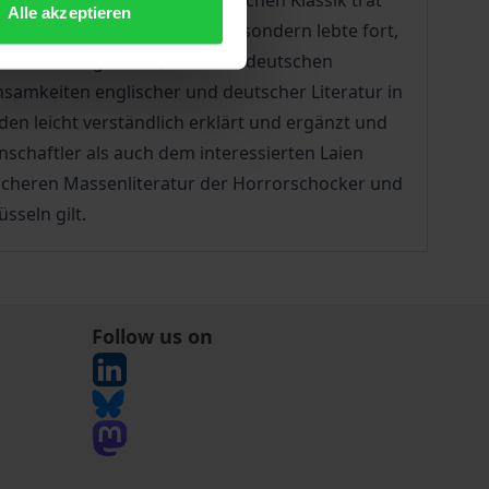
le der rationalen, symmetrischen Klassik trat
Alle akzeptieren
dem Abklingen der Romantik, sondern lebte fort,
n am Anfang waren, ist in der deutschen
nsamkeiten englischer und deutscher Literatur in
en leicht verständlich erklärt und ergänzt und
schaftler als auch dem interessierten Laien
eicheren Massenliteratur der Horrorschocker und
üsseln gilt.
Follow us on