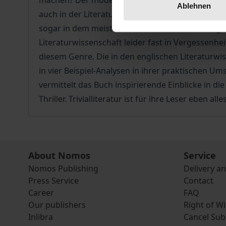
machen? Der moderne Horror begann mit dem Goth
Ablehnen
auch in der Literatur das Ungeordnete, Bizarre.
sogar in dem meist als Kontrast zur Romantik g
Literaturwissenschaft leider fast in Vergessenhe
diesem Genre. Die in den englischen Literaturwi
in vier Beispiel-Analysen in ihrer praktischen 
vermittelt das Buch inspirierende Einblicke in 
Thriller. Trivialliteratur ist für ihre Leser eben al
About Nomos
Service
Nomos Publishing
Delivery a
Press Service
Contact
Career
FAQ
Our publishers
Right of W
Inlibra
Cancel Sub