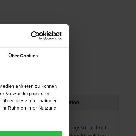
 vary at checkout.
Über Cookies
 Medien anbieten zu können
hrer Verwendung unserer
 führen diese Informationen
Product safety information
ie im Rahmen Ihrer Nutzung
h immer wieder neu in der Alltagskultur breit