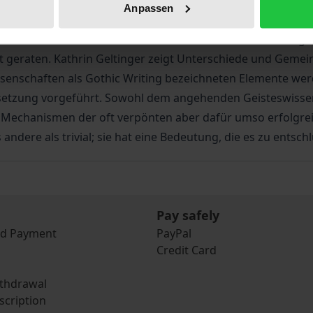
ic Revival im England des späten 19. Jahrhunderts. Anstel
Anpassen
 Der moderne Horror endete auch in Deutschland nicht mit 
esehenen Naturalismus. Wie nah sich die beiden Strömunge
it geraten. Kathrin Geltinger zeigt Unterschiede und Gemei
ssenschaften als Gothic Writing bezeichneten Elemente werd
Umsetzung vorgeführt. Sowohl dem angehenden Geisteswissen
die Mechanismen der oft verpönten aber dafür umso erfolgr
les andere als trivial; sie hat eine Bedeutung, die es zu entschl
Pay safely
nd Payment
PayPal
Credit Card
ithdrawal
scription