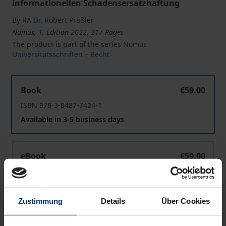
informationellen Schadensersatzhaftung
By
RA Dr. Robert Praßler
Nomos, 1. Edition 2022, 217 Pages
The product is part of the series
Nomos
Universitätsschriften – Recht
Der ungewollte Vertrag im Schadensersatzrecht
Book
€59.00
ISBN 978-3-8487-7424-1
Available in 3-5 business days
Der ungewollte Vertrag im Schadensersatzrecht
eBook
€59.00
ISBN 978-3-7489-1427-3
Available
Zustimmung
Details
Über Cookies
Prices include VAT. Depending on the delivery address, VAT