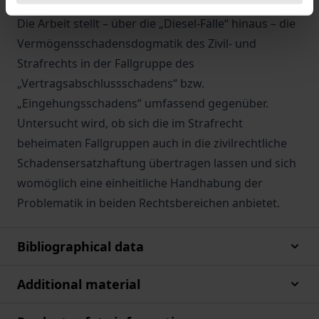
„Gefährdungsschadens“ bekannt sind.
Die Arbeit stellt – über die „Diesel-Fälle“ hinaus – die
Vermögensschadensdogmatik des Zivil- und
Strafrechts in der Fallgruppe des
„Vertragsabschlussschadens“ bzw.
„Eingehungsschadens“ umfassend gegenüber.
Untersucht wird, ob sich die im Strafrecht
beheimaten Fallgruppen auch in die zivilrechtliche
Schadensersatzhaftung übertragen lassen und sich
womöglich eine einheitliche Handhabung der
Problematik in beiden Rechtsbereichen anbietet.
Bibliographical data
Additional material