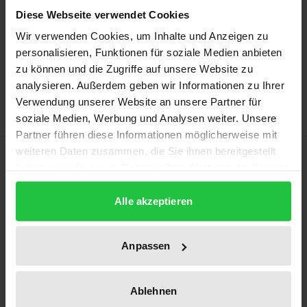
may vary at checkout.
Diese Webseite verwendet Cookies
Wir verwenden Cookies, um Inhalte und Anzeigen zu
Add to Cart
personalisieren, Funktionen für soziale Medien anbieten
Add to Wish List
zu können und die Zugriffe auf unsere Website zu
Delivery cost notice
analysieren. Außerdem geben wir Informationen zu Ihrer
Verwendung unserer Website an unsere Partner für
soziale Medien, Werbung und Analysen weiter. Unsere
Partner führen diese Informationen möglicherweise mit
weiteren Daten zusammen, die Sie ihnen bereitgestellt
Description
haben oder die sie im Rahmen Ihrer Nutzung der Dienste
gesammelt haben.
Bei den Urteilen zur Herstellerhaftung im „Diesel-
Alle akzeptieren
Abgasskandal“ wurde zur Begründung des
Vermögensschadens häufig auf
Anpassen
Argumentationsmuster zurückgegriffen, die aus den
strafrechtsdogmatischen Fallgruppen des
„individuellen Schadenseinschlags“ und des
Ablehnen