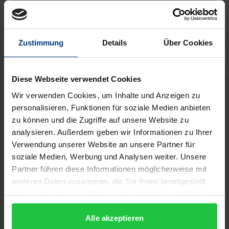
Add to Cart
Add to Wish List
Delivery cost notice
Zustimmung
Details
Über Cookies
Diese Webseite verwendet Cookies
Description
Wir verwenden Cookies, um Inhalte und Anzeigen zu
personalisieren, Funktionen für soziale Medien anbieten
zu können und die Zugriffe auf unsere Website zu
Wollen Arbeitgeber das Arbeitsverhältnis einseitig
analysieren. Außerdem geben wir Informationen zu Ihrer
beenden, sehen sie sich dem Risiko eines
Verwendung unserer Website an unsere Partner für
Bestandsschutzprozesses ausgesetzt, dessen
soziale Medien, Werbung und Analysen weiter. Unsere
Ausgang häufig schwer zu prognostizieren ist.
Partner führen diese Informationen möglicherweise mit
Deshalb versuchen manche Arbeitgeber von ihrem
weiteren Daten zusammen, die Sie ihnen bereitgestellt
haben oder die sie im Rahmen Ihrer Nutzung der Dienste
Arbeitnehmer das Einverständnis mit der Kündigung
gesammelt haben.
oder den Verzicht auf die Erhebung einer
Alle akzeptieren
Kündigungsschutz- bzw. Entfristungsklage auch