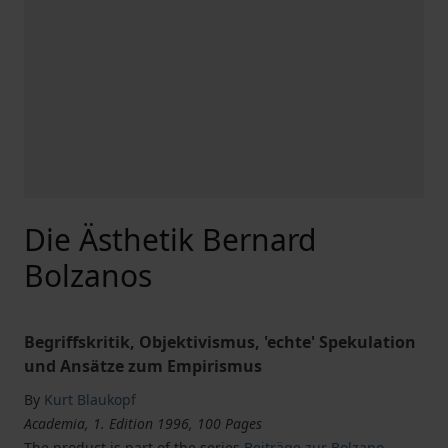
Die Ästhetik Bernard
Bolzanos
Begriffskritik, Objektivismus, 'echte' Spekulation
und Ansätze zum Empirismus
By
Kurt Blaukopf
Academia, 1. Edition 1996, 100 Pages
The product is part of the series
Beiträge zur Bolzano-