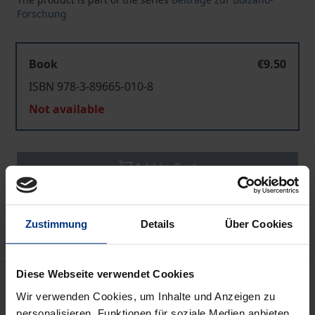
Forschung
Book
€9.50
ISBN 978-3-89665-010-8
Not available
Add to Cart
Add to Wish List
Delivery cost notice
Zustimmung
Details
Über Cookies
Diese Webseite verwendet Cookies
Description
Wir verwenden Cookies, um Inhalte und Anzeigen zu
personalisieren, Funktionen für soziale Medien anbieten