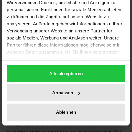
Wir verwenden Cookies, um Inhalte und Anzeigen zu
Add to Cart
personalisieren, Funktionen für soziale Medien anbieten
zu können und die Zugriffe auf unsere Website zu
Add to Wish List
analysieren. Außerdem geben wir Informationen zu Ihrer
Delivery cost notice
Verwendung unserer Website an unsere Partner für
soziale Medien, Werbung und Analysen weiter. Unsere
Partner führen diese Informationen möglicherweise mit
weiteren Daten zusammen, die Sie ihnen bereitgestellt
Description
haben oder die sie im Rahmen Ihrer Nutzung der Dienste
gesammelt haben.
Alle akzeptieren
Under German corporate tax law, tax group
members‘ losses are forfeited if the losses are offset
against profits for foreign tax purposes (so-called
Anpassen
double dipping). The author analysis inbound and
outbound constellations of double dipping and
Ablehnen
shows that the German restriction rule is
comparable to the U.S. dual consolidated loss rules