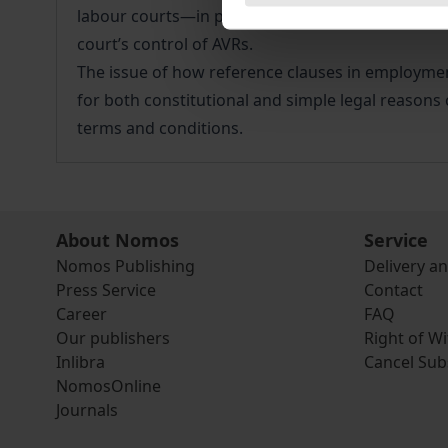
labour courts—in particular within the scope of 
court’s control of AVRs.
The issue of how reference clauses in employment 
for both constitutional and simple legal reasons 
terms and conditions.
About Nomos
Service
Nomos Publishing
Delivery a
Press Service
Contact
Career
FAQ
Our publishers
Right of W
Inlibra
Cancel Sub
NomosOnline
Journals