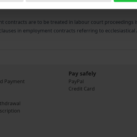
the control of general terms and conditions. This work exam
contracts are to be treated in labour court proceedings is 
clauses in employment contracts referring to ecclesiastical 
Pay safely
nd Payment
PayPal
Credit Card
ithdrawal
scription