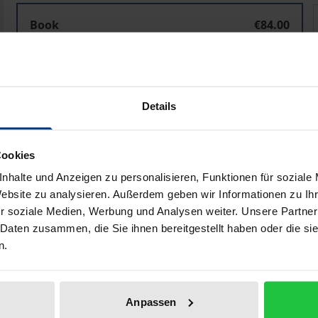
Die arbeitsgerichtliche Kontrolle kirchlicher AVR sowi
Book
€84.00
ISBN 978-3-8487-5750-3
Available in 3-5 business days
Details
Prices include VAT. Depending on the delivery address, VAT may
Add to Cart
Add to Wish List
Cookies
nhalte und Anzeigen zu personalisieren, Funktionen für soziale
Delivery cost notice
Website zu analysieren. Außerdem geben wir Informationen zu I
r soziale Medien, Werbung und Analysen weiter. Unsere Partner
 Daten zusammen, die Sie ihnen bereitgestellt haben oder die s
n.
aphical data
Additional material
Anpassen
fferent legal nature than collective agreements. In part, it