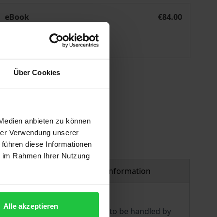
e von AVR-Verweisungsklauseln
Die arbeitsgerichtliche Kontrolle kirchlicher AVR sowie von
eBook
€84.00
ISBN 978-3-8452-9913-6
Available
Über Cookies
 vary at checkout.
 Medien anbieten zu können
hrer Verwendung unserer
 führen diese Informationen
ie im Rahmen Ihrer Nutzung
Product safety information
Alle akzeptieren
 is still unclear how AVRs are to be handled by