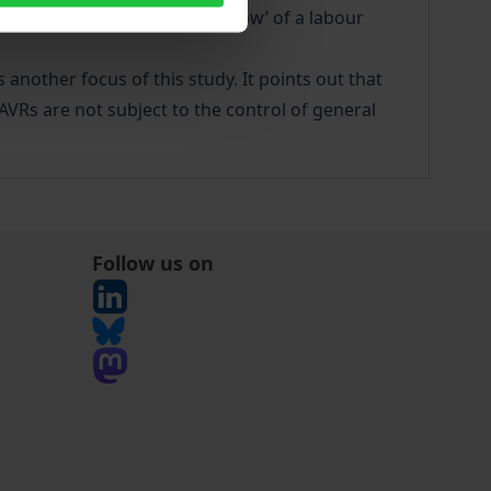
ines the ‘whether’ and the ‘how’ of a labour
another focus of this study. It points out that
AVRs are not subject to the control of general
Follow us on