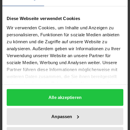
Description
Diese Webseite verwendet Cookies
Die Wirkung von Richtlinien in
Wir verwenden Cookies, um Inhalte und Anzeigen zu
Privatrechtsverhältnissen ist ein nicht eindeutig
personalisieren, Funktionen für soziale Medien anbieten
geklärter Problembereich der Geltung des
zu können und die Zugriffe auf unsere Website zu
analysieren. Außerdem geben wir Informationen zu Ihrer
Europäischen Rechts. Bedürfen sie der Umsetzung
Verwendung unserer Website an unsere Partner für
im nationalen Recht, nimmt der Europäische
soziale Medien, Werbung und Analysen weiter. Unsere
Gerichtshof in bestimmten Fällen eine
Partner führen diese Informationen möglicherweise mit
Direktwirkung von Richtlinien an. Eine solche soll es
weiteren Daten zusammen, die Sie ihnen bereitgestellt
jedoch grundsätzlich nicht in
haben oder die sie im Rahmen Ihrer Nutzung der Dienste
Privatrechtsverhältnissen geben. Die Verpflichtung
gesammelt haben.
Alle akzeptieren
zur richtlinienkonformen Auslegung wird als
Ausgleich angesehen.
Die Autorin stellt die Argumentation des
Anpassen
Europäischen Gerichtshofes dar. Anhand einer