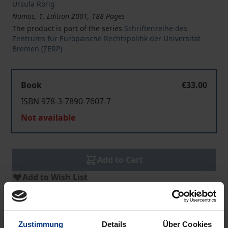
Ursula Rörig
Nomos, 1. Edition 2001, 188 Pages
The product is part of the series
Schriftenreihe des
Zentrums für Europäische Rechtspolitik der Universität
Bremen (ZERP)
Book
€33.00
ISBN 978-3-7890-7607-7
Not available
Add to Cart
Add to Wish List
Delivery cost notice
Zustimmung
Details
Über Cookies