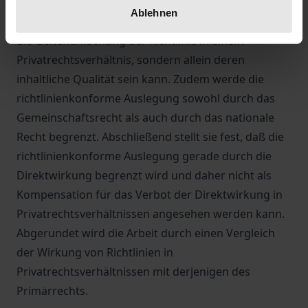
Fallanalyse kommt sie zu dem Ergebnis, daß
Ablehnen
entscheidend für die Frage der Direktwirkung nicht
die Geltendmachung der Richtlinie in einem
Privatrechtsverhältnis, sondern allein deren
inhaltliche Qualität sein kann. Zudem werde die
richtlinienkonforme Auslegung sowohl durch das
Gemeinschaftsrecht als auch durch das nationale
Recht begrenzt. Abschließend stellt sie fest, daß die
richtlinienkonforme Auslegung gerade durch die
Direktwirkung begrenzt wird und daher nicht als
Kompensation für das Verbot der Direktwirkung in
Privatrechtsverhältnissen angesehen werden kann.
Abgerundet wird die Arbeit durch einen Vergleich
der Wirkung von Richtlinien in
Privatrechtsverhältnissen mit derjenigen des
Primärrechts.