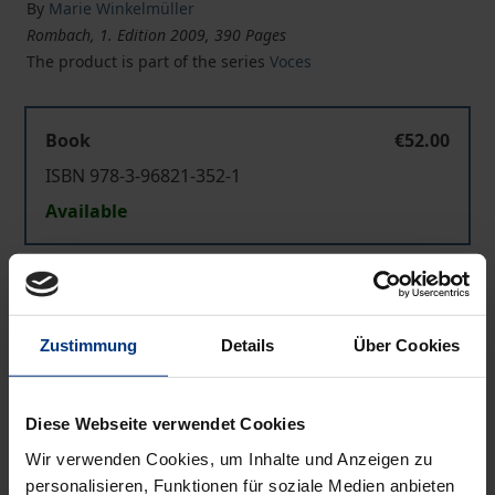
By
Marie Winkelmüller
Rombach, 1. Edition 2009, 390 Pages
The product is part of the series
Voces
Book
€52.00
ISBN 978-3-96821-352-1
Available
Prices include VAT. Depending on the delivery address, VAT
may vary at checkout.
Zustimmung
Details
Über Cookies
Add to Cart
Add to Wish List
Diese Webseite verwendet Cookies
Delivery cost notice
Wir verwenden Cookies, um Inhalte und Anzeigen zu
personalisieren, Funktionen für soziale Medien anbieten