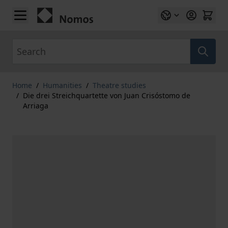
Skip to Content
Search
Home
/
Humanities
/
Theatre studies
/
Die drei Streichquartette von Juan Crisóstomo de
Arriaga