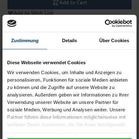
Add to Cart
Add to Wish List
Delivery cost notice
Zustimmung
Details
Über Cookies
Description
Diese Webseite verwendet Cookies
Im Jahr 2012 hat die Europäische Union den
Wir verwenden Cookies, um Inhalte und Anzeigen zu
Friedensnobelpreis erhalten. Dennoch kämpft sie
personalisieren, Funktionen für soziale Medien anbieten
zu können und die Zugriffe auf unsere Website zu
seit einigen Jahren mit multiplen Krisen, etwa mit
analysieren. Außerdem geben wir Informationen zu Ihrer
der „Euro-Krise“, der „Flüchtlingskrise“, dem „Brexit“
Verwendung unserer Website an unsere Partner für
und der zunehmenden Spaltung der
soziale Medien, Werbung und Analysen weiter. Unsere
Wertegemeinschaft. Angesichts ihrer Parallelität
Partner führen diese Informationen möglicherweise mit
und Wechselbeziehungen haben sich die
weiteren Daten zusammen, die Sie ihnen bereitgestellt
Krisenszenarien inzwischen zu einer Situation
haben oder die sie im Rahmen Ihrer Nutzung der Dienste