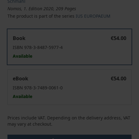
Schmahl
Nomos, 1. Edition 2020, 209 Pages
The product is part of the series
IUS EUROPAEUM
Die EU zwischen Niedergang und Neugründung
Book
€54.00
ISBN 978-3-8487-5977-4
Available
Die EU zwischen Niedergang und Neugründung
eBook
€54.00
ISBN 978-3-7489-0061-0
Available
Prices include VAT. Depending on the delivery address, VAT
may vary at checkout.