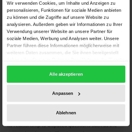
Delivery cost notice
Wir verwenden Cookies, um Inhalte und Anzeigen zu
personalisieren, Funktionen für soziale Medien anbieten
zu können und die Zugriffe auf unsere Website zu
analysieren. Außerdem geben wir Informationen zu Ihrer
Verwendung unserer Website an unsere Partner für
Description
soziale Medien, Werbung und Analysen weiter. Unsere
Partner führen diese Informationen möglicherweise mit
This book constitutes a pioneering work in the field
weiteren Daten zusammen, die Sie ihnen bereitgestellt
of Societas Privata Europaea. It analyzes the law
haben oder die sie im Rahmen Ihrer Nutzung der Dienste
gesammelt haben.
applicable to SPE – from the corresponding
Alle akzeptieren
regulation to statute sand national law. The book
gives an introduction to this new type of company
and deals with almost all aspects of a SPE – from
Anpassen
basic questions of interpretation, the scope of the
regulation and its concept, the system of references
Ablehnen
to the statute of the company and national law and
its relationship to disputed questions such as the