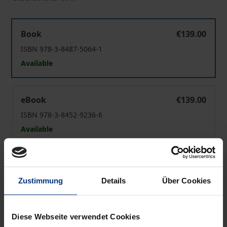
Die Europäische Privatgesellschaft
Book
€139.00
ISBN 978-3-8487-5064-1
Available
Die Europäische Privatgesellschaft
eBook
€139.00
ISBN 978-3-8452-9236-6
Available
Prices include VAT. Depending on the delivery address, VAT
may vary at checkout.
Zustimmung
Details
Über Cookies
Add to Cart
Diese Webseite verwendet Cookies
Add to Wish List