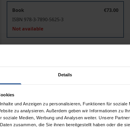
Book
€73.00
ISBN 978-3-7890-5625-3
Not available
Add to Cart
Add to Wish List
Delivery cost notice
Details
Bibliographical data
Cookies
nhalte und Anzeigen zu personalisieren, Funktionen für soziale
Website zu analysieren. Außerdem geben wir Informationen zu I
en politischen System entwickelt, in dem öffentliche Herrs
r soziale Medien, Werbung und Analysen weiter. Unsere Partner
l in der Öffentlichkeit als auch in der Wissenschaft zu Rec
 Daten zusammen, die Sie ihnen bereitgestellt haben oder die s