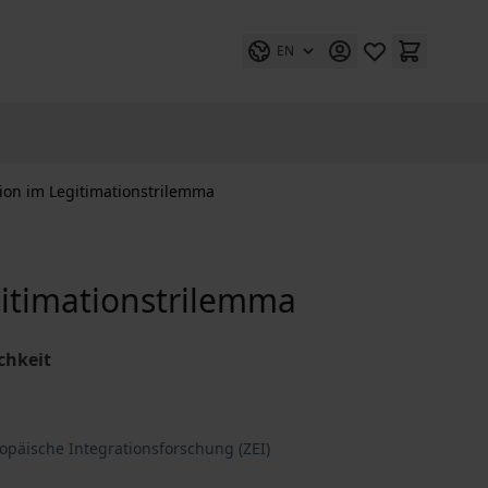
EN
ion im Legitimationstrilemma
gitimationstrilemma
chkeit
opäische Integrationsforschung (ZEI)