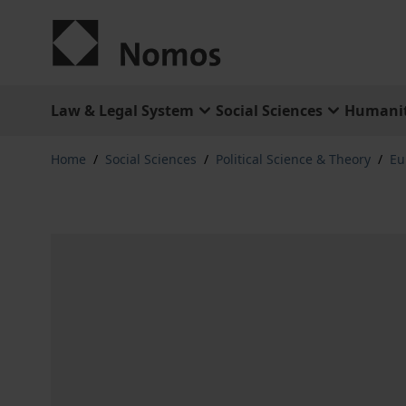
Skip to Content
Law & Legal System
Social Sciences
Humanit
Home
/
Social Sciences
/
Political Science & Theory
/
Eu