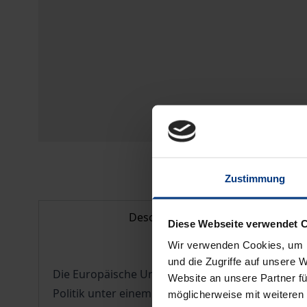
Zustimmung
Description
Diese Webseite verwendet 
Wir verwenden Cookies, um I
und die Zugriffe auf unsere 
Die Europäische Union hat sich zu einem neuartig
Website an unsere Partner fü
Politik unter einem Demokratiedefizit, das sowoh
möglicherweise mit weiteren