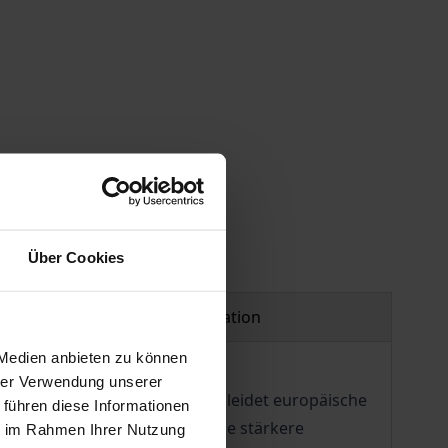
Über Cookies
Product safety information
 Medien anbieten zu können
hrer Verwendung unserer
chaft ausgeübt wird. Zugleich leidet europäische
 führen diese Informationen
ht moniert wird. Wer jedoch eine stärkere
ie im Rahmen Ihrer Nutzung