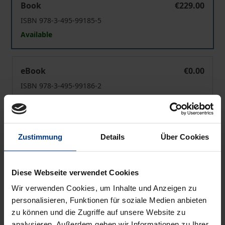
Book
€229.00
ISBN 978-3-495-99185-5
Available
›Die‹ Gewalt und ›wir‹
eBook
€0.00
ISBN 978-3-495-99186-2
Available
Prices include VAT. Depending on the delivery address, VAT
Zustimmung
Details
Über Cookies
may vary at checkout.
Add to Cart
Diese Webseite verwendet Cookies
Wir verwenden Cookies, um Inhalte und Anzeigen zu
Add to Wish List
personalisieren, Funktionen für soziale Medien anbieten
Delivery cost notice
zu können und die Zugriffe auf unsere Website zu
analysieren. Außerdem geben wir Informationen zu Ihrer