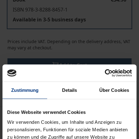
ISBN 978-3-8288-8457-1
Available in 3-5 business days
Prices include VAT. Depending on the delivery address, VAT
may vary at checkout.
Add to Cart
Add to Wish List
Delivery cost notice
Zustimmung
Details
Über Cookies
Diese Webseite verwendet Cookies
Description
Wir verwenden Cookies, um Inhalte und Anzeigen zu
personalisieren, Funktionen für soziale Medien anbieten
Die Gaswirtschaft entstand als erster
zu können und die Zugriffe auf unsere Website zu