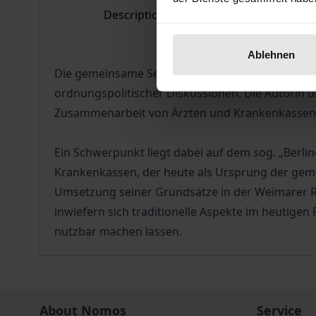
Description
Bibl
Ablehnen
Die gemeinsame Selbstverwaltung, das tragende 
ordnungspolitischer Diskussionen. Die Autorin u
Zusammenarbeit von Ärzten und Krankenkassen i
Ein Schwerpunkt liegt dabei auf dem sog. „Berl
Krankenkassen, der heute als Ursprung der geme
Umsetzung seiner Grundsätze in der Weimarer Re
inwiefern sich traditionelle Aspekte im heutige
nutzbar machen lassen.
About Nomos
Service