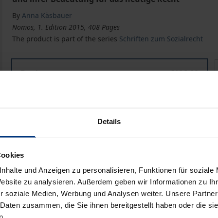
By
Anna Käsbauer
Nomos, 1. Edition 2015, 408 Pages
The product is part of the series
Schriften zum Sozialrecht
Die Neuordnung der Rechtsbeziehungen zwischen Ärzt
Book
€106.00
ISBN 978-3-8487-1948-8
Available
Details
Prices include VAT. Depending on the delivery address, VAT may
Cookies
Add to Cart
Add to Wish List
nhalte und Anzeigen zu personalisieren, Funktionen für soziale
Delivery cost notice
Website zu analysieren. Außerdem geben wir Informationen zu I
r soziale Medien, Werbung und Analysen weiter. Unsere Partner
 Daten zusammen, die Sie ihnen bereitgestellt haben oder die s
n.