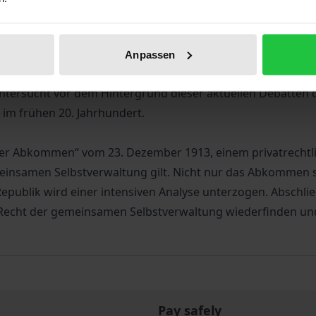
iographical data
Reviews
Anpassen
Grundprinzip des heutigen Vertragsarztrechts, steht seit
ntersucht vor dem Hintergrund dieser aktuellen Debatten 
m frühen 20. Jahrhundert.
iner Abkommen“ vom 23. Dezember 1913, einem privatrecht
insamen Selbstverwaltung gilt. Nicht nur das Abkommen se
publik wird einer intensiven Analyse unterzogen. Abschlie
n Recht der gemeinsamen Selbstverwaltung wiederfinden und
Pay safely