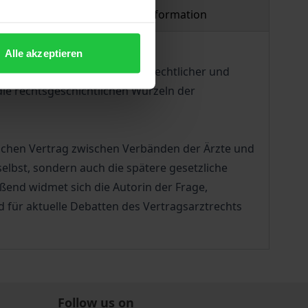
Product safety information
Alle akzeptieren
 langem im Fokus verfassungsrechtlicher und
die rechtsgeschichtlichen Wurzeln der
lichen Vertrag zwischen Verbänden der Ärzte und
lbst, sondern auch die spätere gesetzliche
ßend widmet sich die Autorin der Frage,
 für aktuelle Debatten des Vertragsarztrechts
Follow us on