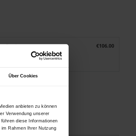
en und Krankenkassen durch das Berliner Abkommen vom 
Die Neuordnung der Rechtsbeziehungen zwischen Ärzten u
eBook
€106.00
ISBN 978-3-8452-6061-7
Available
Über Cookies
 vary at checkout.
 Medien anbieten zu können
hrer Verwendung unserer
 führen diese Informationen
ie im Rahmen Ihrer Nutzung