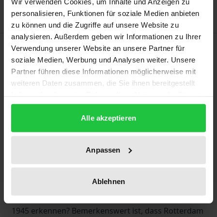
Wir verwenden Cookies, um Inhalte und Anzeigen zu
personalisieren, Funktionen für soziale Medien anbieten
zu können und die Zugriffe auf unsere Website zu
analysieren. Außerdem geben wir Informationen zu Ihrer
Description
Verwendung unserer Website an unsere Partner für
soziale Medien, Werbung und Analysen weiter. Unsere
Partner führen diese Informationen möglicherweise mit
Am 14. Mai 1940, vier Tage nach dem deutschen
weiteren Daten zusammen, die Sie ihnen bereitgestellt
Überfall auf die Niederlande, wurde die Hafenstadt
haben oder die sie im Rahmen Ihrer Nutzung der Dienste
Rotterdam von den Nazis schwer bombardiert,
gesammelt haben.
wobei mehrere hundert Menschen ihr Leben ließen
Alle akzeptieren
und das Stadtzentrum nahezu zerstört wurde. Wie
ging man in den Niederlanden in der Nachkriegszeit
Anpassen
mit dem Bombardement um? Welche Entwicklungen
sind in dieser Erinnerungskultur zu verzeichnen und
Ablehnen
inwieweit lassen sich dort Parallelen mit dem
nationalen Umgang mit der Besatzungszeit 1940-
1945 erkennen? Bemerkenswert ist, dass Rotterdam