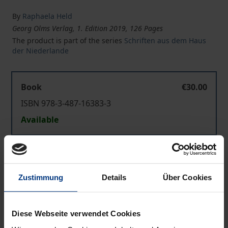
By
Raphaela Held
Georg Olms Verlag, 1. Edition 2019, 126 Pages
The product is part of the series
Schriften aus dem Haus
der Niederlande
Book
€30.00
ISBN 978-3-487-16383-3
Available
Prices include VAT. Depending on the delivery address, VAT
may vary at checkout.
Zustimmung
Details
Über Cookies
Add to Cart
Add to Wish List
Diese Webseite verwendet Cookies
Delivery cost notice